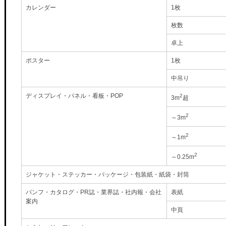
カレンダー
1枚
枚数
卓上
ポスター
1枚
中吊り
ディスプレイ・パネル・看板・POP
2
3m
超
2
～3m
2
～1m
2
～0.25m
ジャケット・ステッカー・パッケージ・包装紙・紙袋・封筒
パンフ・カタログ・PR誌・業界誌・社内報・会社
表紙
案内
中頁