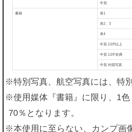
中頁
書籍
表1
表2、3
表4
中頁 1/2P以上
中頁 1/2P未満
中頁 外国写真
※特別写真、航空写真には、特別料
※使用媒体『書籍』に限り、1色
70％となります。
※本使用に至らない、カンプ画