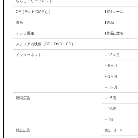
ちらし・リーフレット
CF（テレビCM含む）
1局1クール
映画
1作品
テレビ番組
1作品1放映
メディア内映像（BD・DVD・CD）
インターネット
～12ヶ月
～6ヶ月
～3ヶ月
～1ヶ月
新聞広告
～15段
～10段
～7段
雑誌広告
表2、3、4