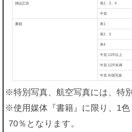
雑誌広告
表2、3、4
中頁
書籍
表1
表2、3
表4
中頁 1/2P以上
中頁 1/2P未満
中頁 外国写真
※特別写真、航空写真には、特別料
※使用媒体『書籍』に限り、1色
70％となります。