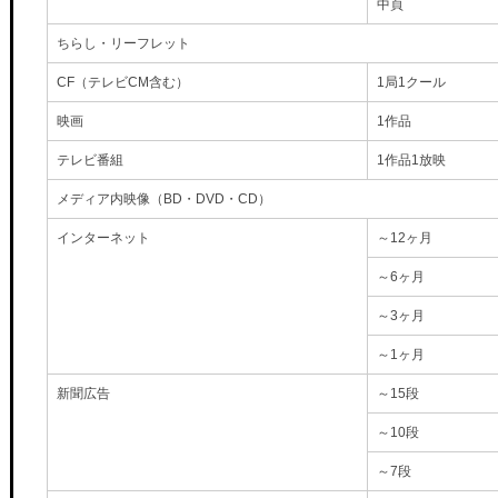
中頁
ちらし・リーフレット
CF（テレビCM含む）
1局1クール
映画
1作品
テレビ番組
1作品1放映
メディア内映像（BD・DVD・CD）
インターネット
～12ヶ月
～6ヶ月
～3ヶ月
～1ヶ月
新聞広告
～15段
～10段
～7段