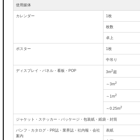
使用媒体
カレンダー
1枚
枚数
卓上
ポスター
1枚
中吊り
ディスプレイ・パネル・看板・POP
2
3m
超
2
～3m
2
～1m
2
～0.25m
ジャケット・ステッカー・パッケージ・包装紙・紙袋・封筒
パンフ・カタログ・PR誌・業界誌・社内報・会社
表紙
案内