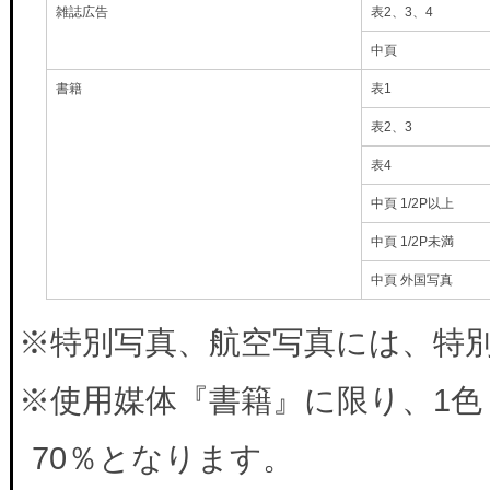
雑誌広告
表2、3、4
中頁
書籍
表1
表2、3
表4
中頁 1/2P以上
中頁 1/2P未満
中頁 外国写真
※特別写真、航空写真には、特別料
※使用媒体『書籍』に限り、1色
70％となります。