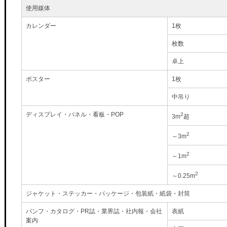
使用媒体
カレンダー
1枚
枚数
卓上
ポスター
1枚
中吊り
ディスプレイ・パネル・看板・POP
2
3m
超
2
～3m
2
～1m
2
～0.25m
ジャケット・ステッカー・パッケージ・包装紙・紙袋・封筒
パンフ・カタログ・PR誌・業界誌・社内報・会社
表紙
案内