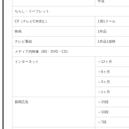
中頁
ちらし・リーフレット
CF（テレビCM含む）
1局1クール
映画
1作品
テレビ番組
1作品1放映
メディア内映像（BD・DVD・CD）
インターネット
～12ヶ月
～6ヶ月
～3ヶ月
～1ヶ月
新聞広告
～15段
～10段
～7段