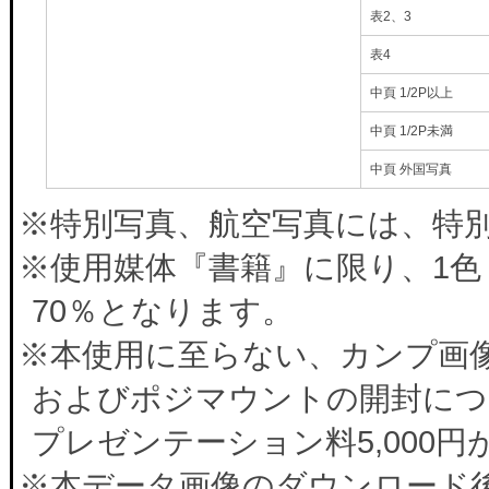
表2、3
表4
中頁 1/2P以上
中頁 1/2P未満
中頁 外国写真
※特別写真、航空写真には、特別料
※使用媒体『書籍』に限り、1色
70％となります。
※本使用に至らない、カンプ画
およびポジマウントの開封につ
プレゼンテーション料5,000
※本データ画像のダウンロード