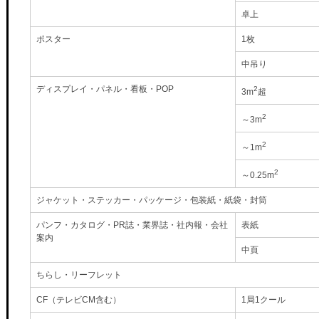
卓上
ポスター
1枚
中吊り
ディスプレイ・パネル・看板・POP
2
3m
超
2
～3m
2
～1m
2
～0.25m
ジャケット・ステッカー・パッケージ・包装紙・紙袋・封筒
パンフ・カタログ・PR誌・業界誌・社内報・会社
表紙
案内
中頁
ちらし・リーフレット
CF（テレビCM含む）
1局1クール