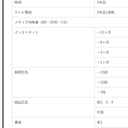
映画
1作品
テレビ番組
1作品1放映
メディア内映像（BD・DVD・CD）
インターネット
～12ヶ月
～6ヶ月
～3ヶ月
～1ヶ月
新聞広告
～15段
～10段
～7段
雑誌広告
表2、3、4
中頁
書籍
表1