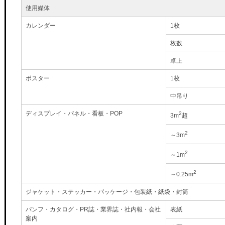
使用媒体
カレンダー
1枚
枚数
卓上
ポスター
1枚
中吊り
ディスプレイ・パネル・看板・POP
2
3m
超
2
～3m
2
～1m
2
～0.25m
ジャケット・ステッカー・パッケージ・包装紙・紙袋・封筒
パンフ・カタログ・PR誌・業界誌・社内報・会社
表紙
案内