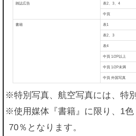
雑誌広告
表2、3、4
中頁
書籍
表1
表2、3
表4
中頁 1/2P以上
中頁 1/2P未満
中頁 外国写真
※特別写真、航空写真には、特別料
※使用媒体『書籍』に限り、1色
70％となります。