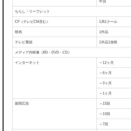
中頁
ちらし・リーフレット
CF（テレビCM含む）
1局1クール
映画
1作品
テレビ番組
1作品1放映
メディア内映像（BD・DVD・CD）
インターネット
～12ヶ月
～6ヶ月
～3ヶ月
～1ヶ月
新聞広告
～15段
～10段
～7段