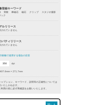
像登録キーワード
科 実験 棒磁石 磁石 クリップ スタジオ撮影
バック
デルリリース
得されていません
ロパティリリース
得されていません
印刷物で使用する場合の目安
dpi
407.6mm × 271.7mm
キャプション、キーワード、説明等の正確性については
証いたしかねます。
利用の前に必ず再確認をお願いいたします。
閉じる