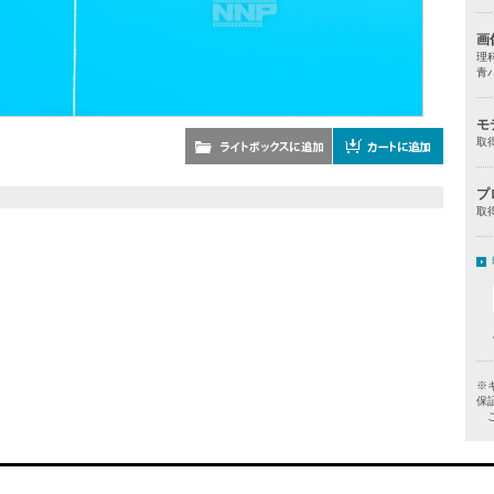
画
理
青
モ
取
プ
取
※
保
ご