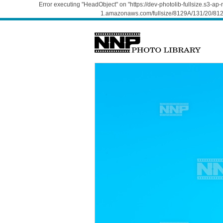
Error executing "HeadObject" on "https://dev-photolib-fullsize.s3-a
1.amazonaws.com/fullsize/8129A/131/20/812