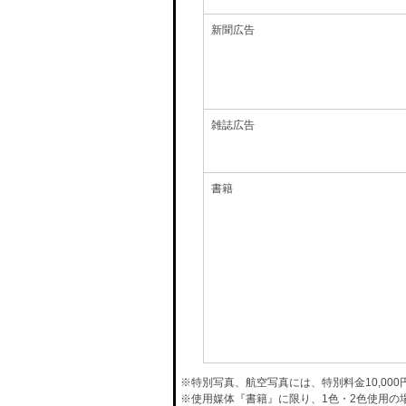
新聞広告
雑誌広告
書籍
※特別写真、航空写真には、特別料金10,00
※使用媒体『書籍』に限り、1色・2色使用の