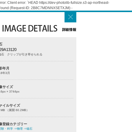
: Client error: `HEAD https://dev-photolib-fullsize.s3-ap-northeast-
Not Found (Request-ID: 2B8C7MDNNXSETXJM) -
石
29A13120
磁石 クリップが引き寄せられる
影年月
18年3月
像サイズ
16
px ×
3744
px
ァイルサイズ
0 MB （展開 60.2MB）
像登録カテゴリー
実験・科学
⇒物理
⇒磁石