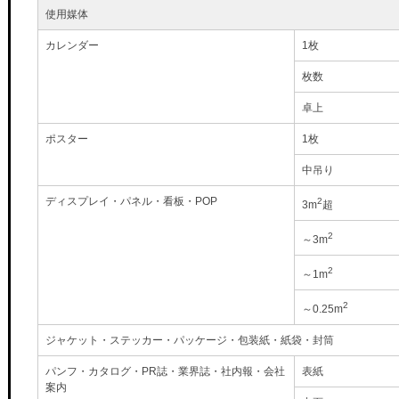
使用媒体
カレンダー
1枚
枚数
卓上
ポスター
1枚
中吊り
ディスプレイ・パネル・看板・POP
2
3m
超
2
～3m
2
～1m
2
～0.25m
ジャケット・ステッカー・パッケージ・包装紙・紙袋・封筒
パンフ・カタログ・PR誌・業界誌・社内報・会社
表紙
案内