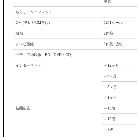
中頁
ちらし・リーフレット
CF（テレビCM含む）
1局1クール
映画
1作品
テレビ番組
1作品1放映
メディア内映像（BD・DVD・CD）
インターネット
～12ヶ月
～6ヶ月
～3ヶ月
～1ヶ月
新聞広告
～15段
～10段
～7段