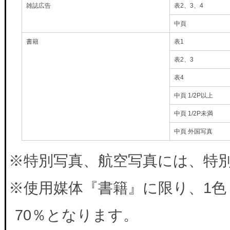
雑誌広告
表2、3、4
中頁
書籍
表1
表2、3
表4
中頁 1/2P以上
中頁 1/2P未満
中頁 外国写真
※特別写真、航空写真には、特別料
※使用媒体『書籍』に限り、1色
70％となります。