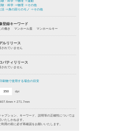
実験・科学
⇒物理
⇒運動
実験・科学
⇒物理
⇒その他
生活
⇒身の回りのモノ
⇒その他
像登録キーワード
この働き マンホール蓋 マンホールキー
デルリリース
得されていません
ロパティリリース
得されていません
印刷物で使用する場合の目安
dpi
407.6mm × 271.7mm
キャプション、キーワード、説明等の正確性については
証いたしかねます。
利用の前に必ず再確認をお願いいたします。