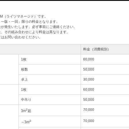
M（ライツマネージド）です。
・一版・一回」限りの料金となります。
金が発生いたします。必ず事前にご連絡ください。
は、その組み合わせにより料金は異なります。
てはお問い合わせください。
料金（消費税別）
1枚
60,000
枚数
50,000
卓上
30,000
1枚
60,000
中吊り
50,000
70,000
2
3m
超
70,000
2
～3m