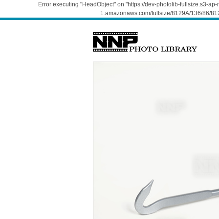
Error executing "HeadObject" on "https://dev-photolib-fullsize.s3-a
1.amazonaws.com/fullsize/8129A/136/86/812