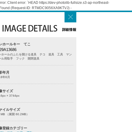
: Client error: `HEAD https://dev-photolib-fullsize.s3-ap-northeast-
Not Found (Request-ID: RTMDC9056XA9KTVJ) -
ンホールキー てこ
29A13686
ンホールのふたを開ける道具 テコ 道具 工具 マン
ール用取手 フック 開閉器具
影年月
18年6月
像サイズ
16
px ×
3744
px
ァイルサイズ
0 MB （展開 60.2MB）
像登録カテゴリー