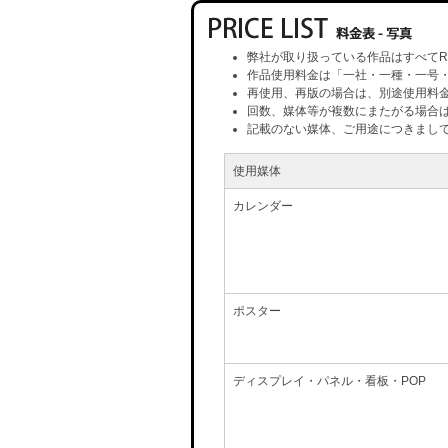
弊社が取り扱っている作品はすべてR
作品使用料金は「一社・一種・一号
再使用、再版の場合は、別途使用料
回数、媒体等が複数にまたがる場合
記載のない媒体、ご用途につきまし
使用媒体
カレンダー
ポスター
ディスプレイ・パネル・看板・POP