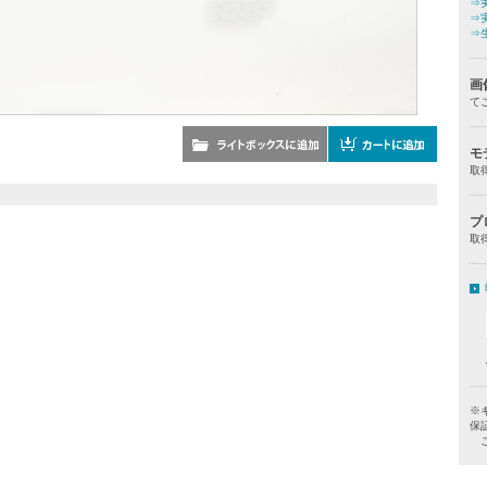
⇒
⇒
⇒
画
て
モ
取
プ
取
※
保
ご