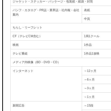
ジャケット・ステッカー・パッケージ・包装紙・紙袋・封筒
パンフ・カタログ・PR誌・業界誌・社内報・会社
表紙
案内
中頁
ちらし・リーフレット
CF（テレビCM含む）
1局1クール
映画
1作品
テレビ番組
1作品1放映
メディア内映像（BD・DVD・CD）
インターネット
～12ヶ月
～6ヶ月
～3ヶ月
～1ヶ月
新聞広告
～15段