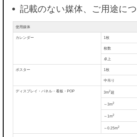
記載のない媒体、ご用途に
使用媒体
カレンダー
1枚
枚数
卓上
ポスター
1枚
中吊り
ディスプレイ・パネル・看板・POP
2
3m
超
2
～3m
2
～1m
2
～0.25m