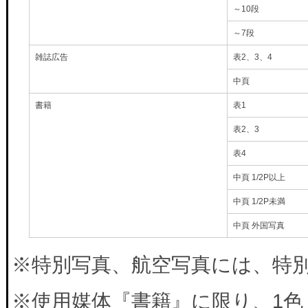
～10段
～7段
雑誌広告
表2、3、4
中頁
書籍
表1
表2、3
表4
中頁 1/2P以上
中頁 1/2P未満
中頁 外国写真
※特別写真、航空写真には、特別料
※使用媒体『書籍』に限り、1色