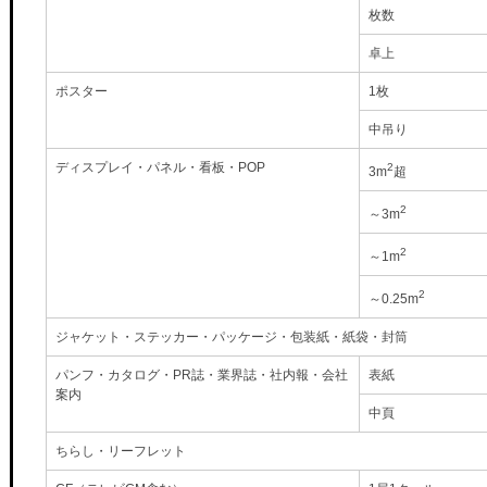
枚数
卓上
ポスター
1枚
中吊り
ディスプレイ・パネル・看板・POP
2
3m
超
2
～3m
2
～1m
2
～0.25m
ジャケット・ステッカー・パッケージ・包装紙・紙袋・封筒
パンフ・カタログ・PR誌・業界誌・社内報・会社
表紙
案内
中頁
ちらし・リーフレット