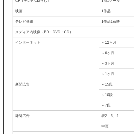
CF（テレビCM含む）
1局1クール
映画
1作品
テレビ番組
1作品1放映
メディア内映像（BD・DVD・CD）
インターネット
～12ヶ月
～6ヶ月
～3ヶ月
～1ヶ月
新聞広告
～15段
～10段
～7段
雑誌広告
表2、3、4
中頁