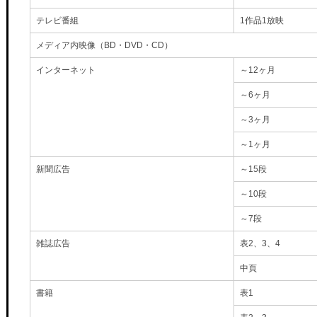
テレビ番組
1作品1放映
メディア内映像（BD・DVD・CD）
インターネット
～12ヶ月
～6ヶ月
～3ヶ月
～1ヶ月
新聞広告
～15段
～10段
～7段
雑誌広告
表2、3、4
中頁
書籍
表1