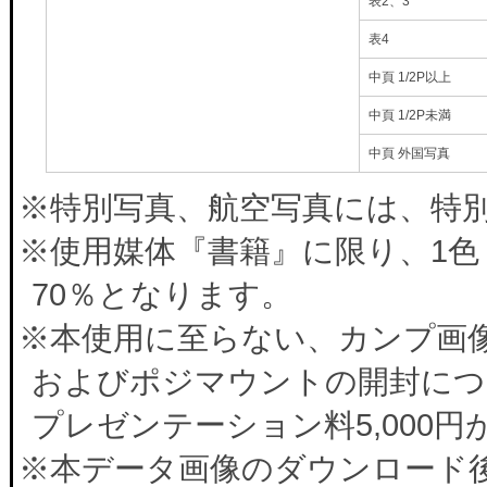
表2、3
表4
中頁 1/2P以上
中頁 1/2P未満
中頁 外国写真
※特別写真、航空写真には、特別料
※使用媒体『書籍』に限り、1色
70％となります。
※本使用に至らない、カンプ画
およびポジマウントの開封につ
プレゼンテーション料5,000
※本データ画像のダウンロード