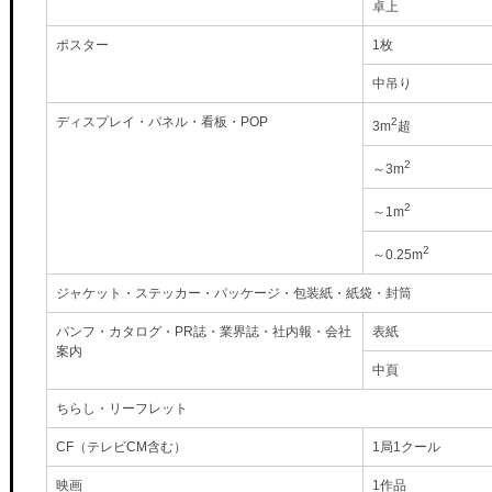
卓上
ポスター
1枚
中吊り
ディスプレイ・パネル・看板・POP
2
3m
超
2
～3m
2
～1m
2
～0.25m
ジャケット・ステッカー・パッケージ・包装紙・紙袋・封筒
パンフ・カタログ・PR誌・業界誌・社内報・会社
表紙
案内
中頁
ちらし・リーフレット
CF（テレビCM含む）
1局1クール
映画
1作品