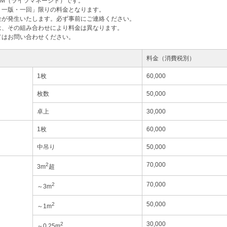
M（ライツマネージド）です。
・一版・一回」限りの料金となります。
金が発生いたします。必ず事前にご連絡ください。
は、その組み合わせにより料金は異なります。
てはお問い合わせください。
料金（消費税別）
1枚
60,000
枚数
50,000
卓上
30,000
1枚
60,000
中吊り
50,000
70,000
2
3m
超
70,000
2
～3m
50,000
2
～1m
30,000
2
～0.25m