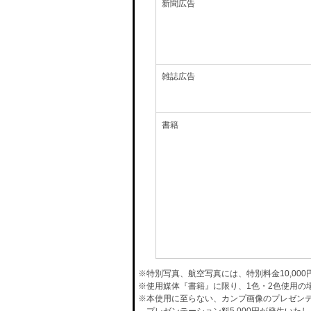
新聞広告
雑誌広告
書籍
※特別写真、航空写真には、特別料金10,00
※使用媒体『書籍』に限り、1色・2色使用の
※本使用に至らない、カンプ画像のプレゼン