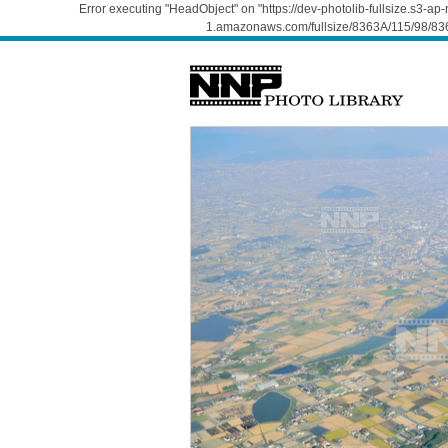
Error executing "HeadObject" on "https://dev-photolib-fullsize.s3-a
1.amazonaws.com/fullsize/8363A/115/98/836