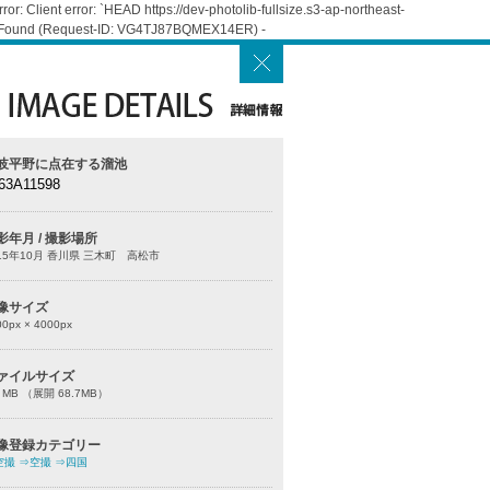
: Client error: `HEAD https://dev-photolib-fullsize.s3-ap-northeast-
Not Found (Request-ID: VG4TJ87BQMEX14ER) -
岐平野に点在する溜池
63A11598
影年月 / 撮影場所
15年10月 香川県 三木町 高松市
像サイズ
00
px ×
4000
px
ァイルサイズ
0 MB （展開 68.7MB）
像登録カテゴリー
空撮
⇒空撮
⇒四国