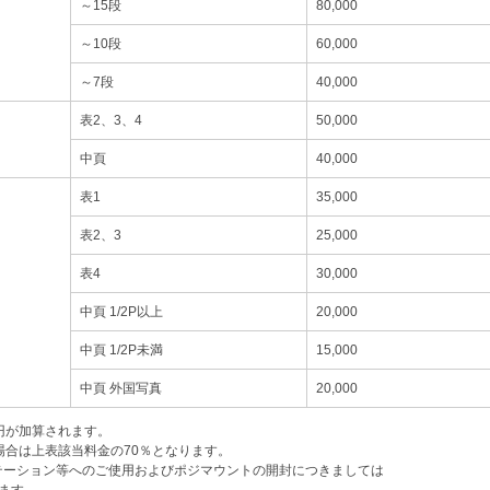
～15段
80,000
～10段
60,000
～7段
40,000
表2、3、4
50,000
中頁
40,000
表1
35,000
表2、3
25,000
表4
30,000
中頁 1/2P以上
20,000
中頁 1/2P未満
15,000
中頁 外国写真
20,000
0円が加算されます。
場合は上表該当料金の70％となります。
テーション等へのご使用およびポジマウントの開封につきましては