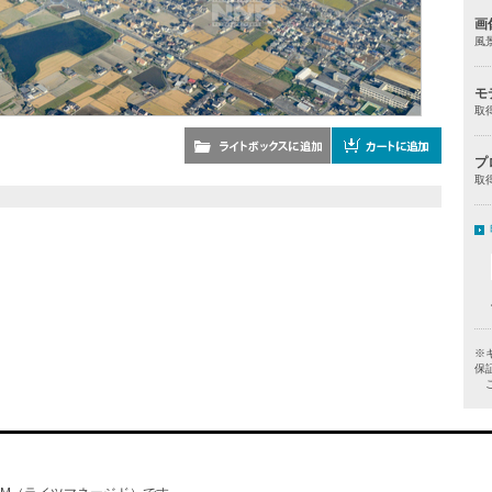
画
風
モ
取
プ
取
※
保
ご