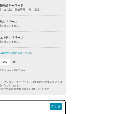
像登録キーワード
景 ため池 讃岐平野 秋 空撮
デルリリース
得されていません
ロパティリリース
得されていません
印刷物で使用する場合の目安
dpi
435.4mm × 290.3mm
キャプション、キーワード、説明等の正確性については
証いたしかねます。
利用の前に必ず再確認をお願いいたします。
閉じる