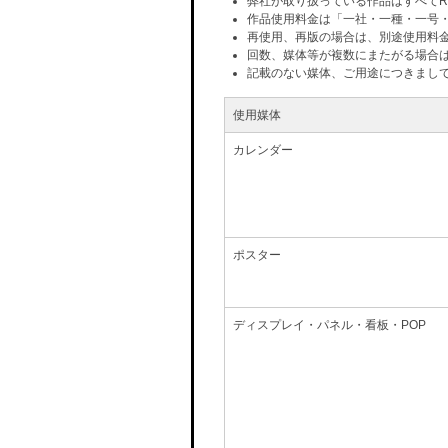
弊社が取り扱っている作品はすべてR
作品使用料金は「一社・一種・一号
再使用、再版の場合は、別途使用料
回数、媒体等が複数にまたがる場合
記載のない媒体、ご用途につきまし
使用媒体
カレンダー
ポスター
ディスプレイ・パネル・看板・POP