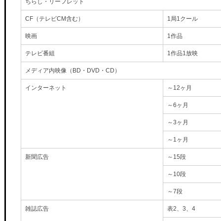
ちらし・リーフレット
CF（テレビCM含む）
1局1クール
映画
1作品
テレビ番組
1作品1放映
メディア内映像（BD・DVD・CD）
インターネット
～12ヶ月
～6ヶ月
～3ヶ月
～1ヶ月
新聞広告
～15段
～10段
～7段
雑誌広告
表2、3、4