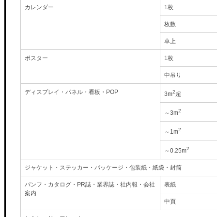
カレンダー
1枚
枚数
卓上
ポスター
1枚
中吊り
ディスプレイ・パネル・看板・POP
2
3m
超
2
～3m
2
～1m
2
～0.25m
ジャケット・ステッカー・パッケージ・包装紙・紙袋・封筒
パンフ・カタログ・PR誌・業界誌・社内報・会社
表紙
案内
中頁