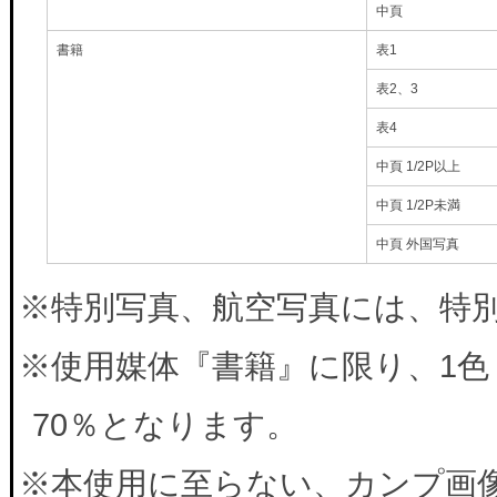
中頁
書籍
表1
表2、3
表4
中頁 1/2P以上
中頁 1/2P未満
中頁 外国写真
※特別写真、航空写真には、特別料
※使用媒体『書籍』に限り、1色
70％となります。
※本使用に至らない、カンプ画