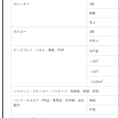
カレンダー
1枚
枚数
卓上
ポスター
1枚
中吊り
ディスプレイ・パネル・看板・POP
2
3m
超
2
～3m
2
～1m
2
～0.25m
ジャケット・ステッカー・パッケージ・包装紙・紙袋・封筒
パンフ・カタログ・PR誌・業界誌・社内報・会社
表紙
案内
中頁