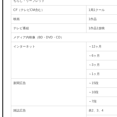
ちらし・リーフレット
CF（テレビCM含む）
1局1クール
映画
1作品
テレビ番組
1作品1放映
メディア内映像（BD・DVD・CD）
インターネット
～12ヶ月
～6ヶ月
～3ヶ月
～1ヶ月
新聞広告
～15段
～10段
～7段
雑誌広告
表2、3、4