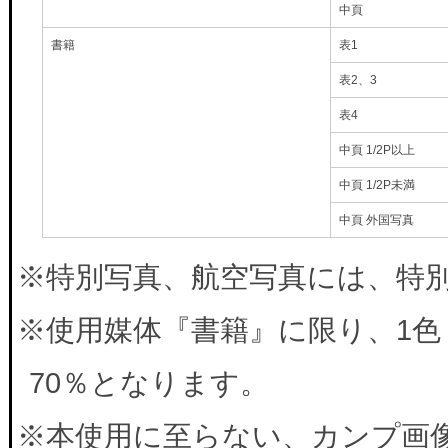
中頁
書籍
表1
表2、3
表4
中頁 1/2P以上
中頁 1/2P未満
中頁 外国写真
※特別写真、航空写真には、特別料
※使用媒体『書籍』に限り、1色
70％となります。
※本使用に至らない、カンプ画