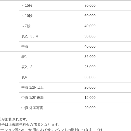
～15段
80,000
～10段
60,000
～7段
40,000
表2、3、4
50,000
中頁
40,000
表1
35,000
表2、3
25,000
表4
30,000
中頁 1/2P以上
20,000
中頁 1/2P未満
15,000
中頁 外国写真
20,000
0円が加算されます。
場合は上表該当料金の70％となります。
テーション等へのご使用およびポジマウントの開封につきましては