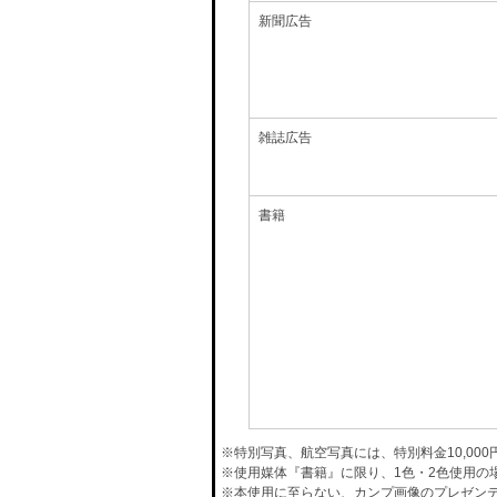
新聞広告
雑誌広告
書籍
※特別写真、航空写真には、特別料金10,00
※使用媒体『書籍』に限り、1色・2色使用の
※本使用に至らない、カンプ画像のプレゼン