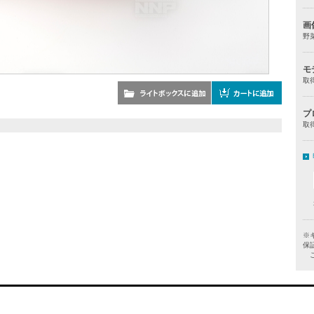
画
野
モ
取
プ
取
※
保
ご