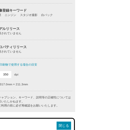
像登録キーワード
菜 ニンジン スタジオ撮影 白バック
デルリリース
得されていません
ロパティリリース
得されていません
印刷物で使用する場合の目安
dpi
317.0mm × 211.3mm
キャプション、キーワード、説明等の正確性については
証いたしかねます。
利用の前に必ず再確認をお願いいたします。
閉じる