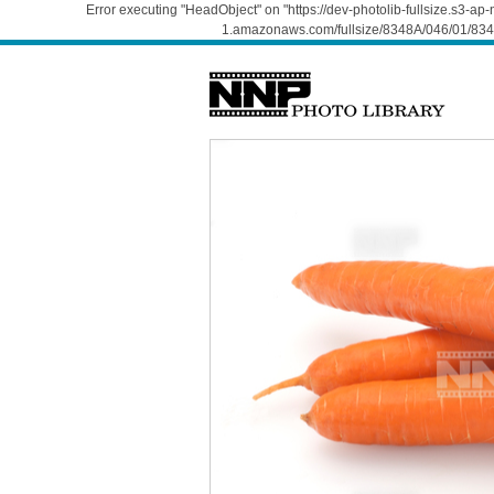
Error executing "HeadObject" on "https://dev-photolib-fullsize.s3-a
1.amazonaws.com/fullsize/8348A/046/01/834