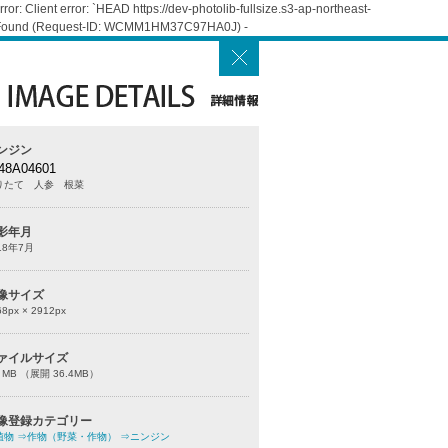
: Client error: `HEAD https://dev-photolib-fullsize.s3-ap-northeast-
Not Found (Request-ID: WCMM1HM37C97HA0J) -
ンジン
48A04601
りたて 人参 根菜
影年月
18年7月
像サイズ
68
px ×
2912
px
ァイルサイズ
0 MB （展開 36.4MB）
像登録カテゴリー
植物
⇒作物（野菜・作物）
⇒ニンジン