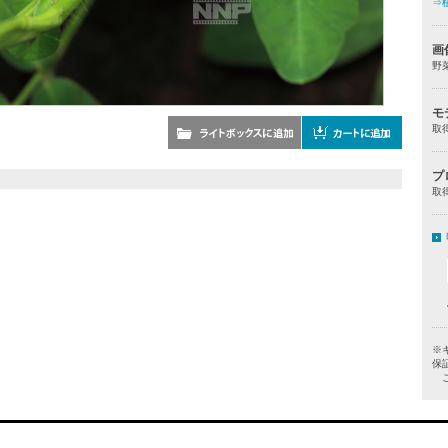
⇒
画
野
モ
取
プ
取
※
保
ご