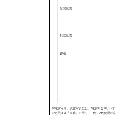
新聞広告
雑誌広告
書籍
※特別写真、航空写真には、特別料金10,00
※使用媒体『書籍』に限り、1色・2色使用の