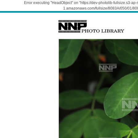
Error executing "HeadObject" on "https://dev-photolib-fullsize.s3-a
1.amazonaws.com/fullsize/8083A/050/01/808