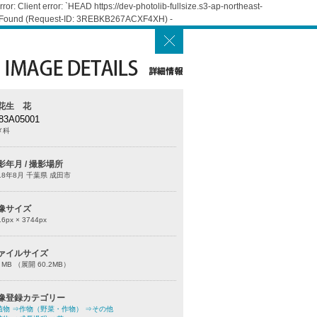
: Client error: `HEAD https://dev-photolib-fullsize.s3-ap-northeast-
Not Found (Request-ID: 3REBKB267ACXF4XH) -
花生 花
83A05001
メ科
影年月 / 撮影場所
18年8月 千葉県 成田市
像サイズ
16
px ×
3744
px
ァイルサイズ
0 MB （展開 60.2MB）
像登録カテゴリー
植物
⇒作物（野菜・作物）
⇒その他