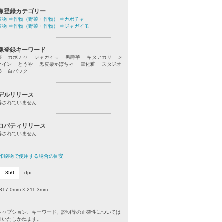
像登録カテゴリー
植物
⇒作物（野菜・作物）
⇒カボチャ
植物
⇒作物（野菜・作物）
⇒ジャガイモ
像登録キーワード
菜 カボチャ ジャガイモ 男爵芋 キタアカリ メ
クイン とうや 黒皮栗かぼちゃ 雪化粧 スタジオ
影 白バック
デルリリース
得されていません
ロパティリリース
得されていません
印刷物で使用する場合の目安
dpi
317.0mm × 211.3mm
キャプション、キーワード、説明等の正確性については
証いたしかねます。