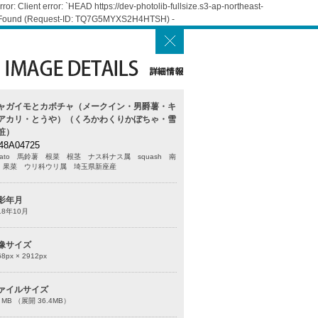
: Client error: `HEAD https://dev-photolib-fullsize.s3-ap-northeast-
Not Found (Request-ID: TQ7G5MYXS2H4HTSH) -
゙ャガイモとカボチャ（メークイン・男爵薯・キ
アカリ・とうや）（くろかわくりかぼちゃ・雪
粧）
48A04725
tato 馬鈴薯 根菜 根茎 ナス科ナス属 squash 南
 果菜 ウリ科ウリ属 埼玉県新座産
影年月
18年10月
像サイズ
68
px ×
2912
px
ァイルサイズ
0 MB （展開 36.4MB）