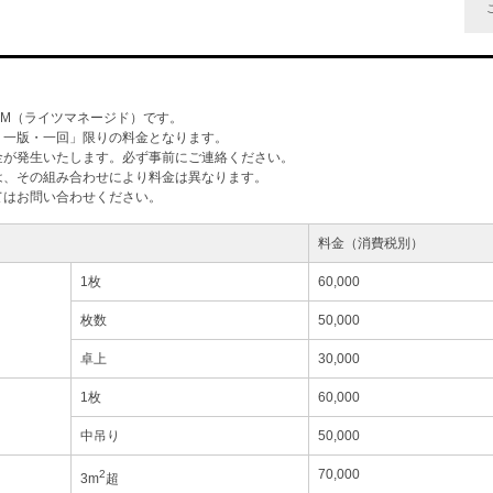
ご
M（ライツマネージド）です。
・一版・一回」限りの料金となります。
金が発生いたします。必ず事前にご連絡ください。
は、その組み合わせにより料金は異なります。
てはお問い合わせください。
料金（消費税別）
1枚
60,000
枚数
50,000
卓上
30,000
1枚
60,000
中吊り
50,000
70,000
2
3m
超