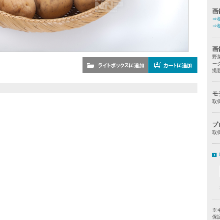
画
⇒
⇒
画
野
ー
撮
モ
取
プ
取
※
保