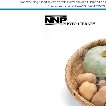
Error executing "HeadObject" on "https://dev-photolib-fullsize.s3-a
1.amazonaws.com/fullsize/8348A/047/25/834