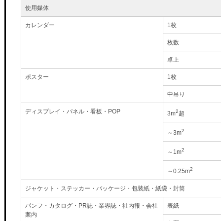
使用媒体
カレンダー
1枚
枚数
卓上
ポスター
1枚
中吊り
ディスプレイ・パネル・看板・POP
2
3m
超
2
～3m
2
～1m
2
～0.25m
ジャケット・ステッカー・パッケージ・包装紙・紙袋・封筒
パンフ・カタログ・PR誌・業界誌・社内報・会社
表紙
案内