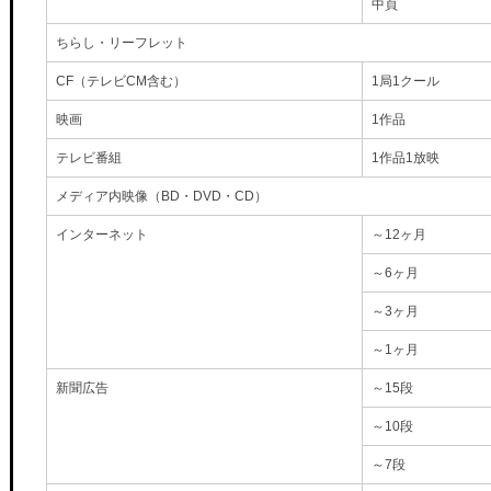
中頁
ちらし・リーフレット
CF（テレビCM含む）
1局1クール
映画
1作品
テレビ番組
1作品1放映
メディア内映像（BD・DVD・CD）
インターネット
～12ヶ月
～6ヶ月
～3ヶ月
～1ヶ月
新聞広告
～15段
～10段
～7段