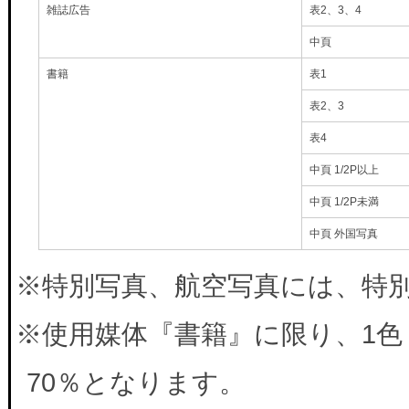
雑誌広告
表2、3、4
中頁
書籍
表1
表2、3
表4
中頁 1/2P以上
中頁 1/2P未満
中頁 外国写真
※特別写真、航空写真には、特別料
※使用媒体『書籍』に限り、1色
70％となります。