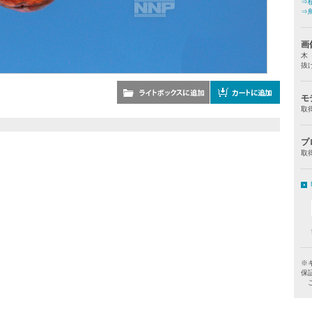
⇒
⇒
画
木
抜
モ
取
プ
取
※
保
ご