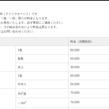
M（ライツマネージド）です。
・一版・一回」限りの料金となります。
金が発生いたします。必ず事前にご連絡ください。
は、その組み合わせにより料金は異なります。
てはお問い合わせください。
料金（消費税別）
1枚
60,000
枚数
50,000
卓上
30,000
1枚
60,000
中吊り
50,000
70,000
2
3m
超
70,000
2
～3m