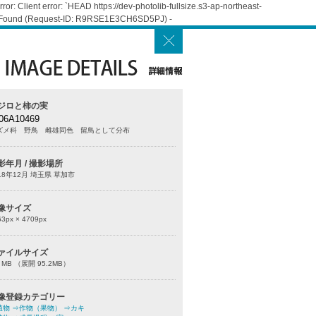
: Client error: `HEAD https://dev-photolib-fullsize.s3-ap-northeast-
Not Found (Request-ID: R9RSE1E3CH6SD5PJ) -
ジロと柿の実
06A10469
ズメ科 野鳥 雌雄同色 留鳥として分布
影年月 / 撮影場所
18年12月 埼玉県 草加市
像サイズ
63
px ×
4709
px
ァイルサイズ
0 MB （展開 95.2MB）
像登録カテゴリー
植物
⇒作物（果物）
⇒カキ