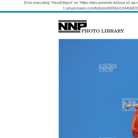
Error executing "HeadObject" on "https://dev-photolib-fullsize.s3-a
1.amazonaws.com/fullsize/8306A/104/69/830