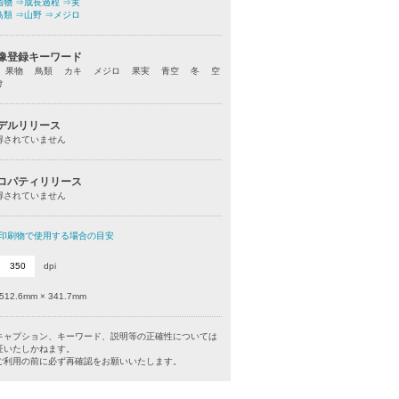
植物
⇒成長過程
⇒実
鳥類
⇒山野
⇒メジロ
像登録キーワード
 果物 鳥類 カキ メジロ 果実 青空 冬 空
け
デルリリース
得されていません
ロパティリリース
得されていません
印刷物で使用する場合の目安
dpi
512.6mm × 341.7mm
キャプション、キーワード、説明等の正確性については
証いたしかねます。
利用の前に必ず再確認をお願いいたします。