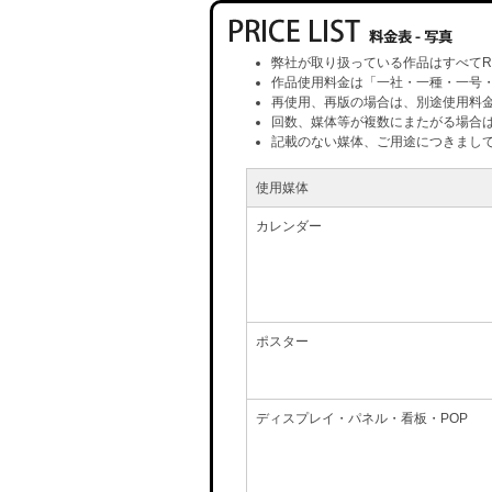
弊社が取り扱っている作品はすべてR
作品使用料金は「一社・一種・一号
再使用、再版の場合は、別途使用料
回数、媒体等が複数にまたがる場合
記載のない媒体、ご用途につきまし
使用媒体
カレンダー
ポスター
ディスプレイ・パネル・看板・POP