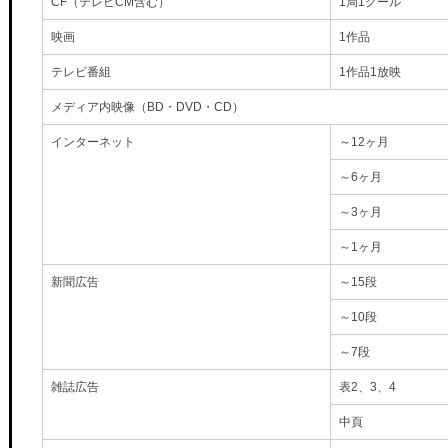
CF（テレビCM含む）
1局1クール
映画
1作品
テレビ番組
1作品1放映
メディア内映像（BD・DVD・CD）
インターネット
～12ヶ月
～6ヶ月
～3ヶ月
～1ヶ月
新聞広告
～15段
～10段
～7段
雑誌広告
表2、3、4
中頁