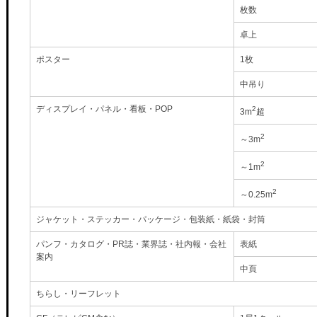
枚数
卓上
ポスター
1枚
中吊り
ディスプレイ・パネル・看板・POP
2
3m
超
2
～3m
2
～1m
2
～0.25m
ジャケット・ステッカー・パッケージ・包装紙・紙袋・封筒
パンフ・カタログ・PR誌・業界誌・社内報・会社
表紙
案内
中頁
ちらし・リーフレット