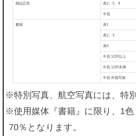
雑誌広告
表2、3、4
中頁
書籍
表1
表2、3
表4
中頁 1/2P以上
中頁 1/2P未満
中頁 外国写真
※特別写真、航空写真には、特別料
※使用媒体『書籍』に限り、1色
70％となります。