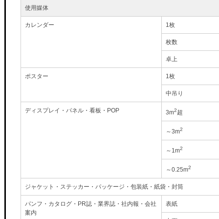
使用媒体
カレンダー
1枚
枚数
卓上
ポスター
1枚
中吊り
ディスプレイ・パネル・看板・POP
2
3m
超
2
～3m
2
～1m
2
～0.25m
ジャケット・ステッカー・パッケージ・包装紙・紙袋・封筒
パンフ・カタログ・PR誌・業界誌・社内報・会社
表紙
案内