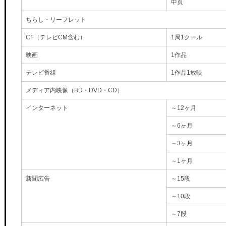
中頁
ちらし・リーフレット
CF（テレビCM含む）
1局1クール
映画
1作品
テレビ番組
1作品1放映
メディア内映像（BD・DVD・CD）
インターネット
～12ヶ月
～6ヶ月
～3ヶ月
～1ヶ月
新聞広告
～15段
～10段
～7段