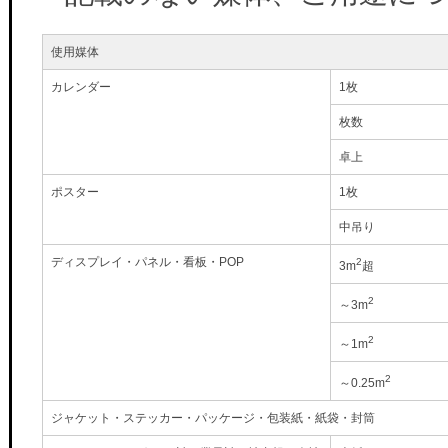
使用媒体
カレンダー
1枚
枚数
卓上
ポスター
1枚
中吊り
ディスプレイ・パネル・看板・POP
2
3m
超
2
～3m
2
～1m
2
～0.25m
ジャケット・ステッカー・パッケージ・包装紙・紙袋・封筒