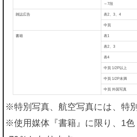
～7段
雑誌広告
表2、3、4
中頁
書籍
表1
表2、3
表4
中頁 1/2P以上
中頁 1/2P未満
中頁 外国写真
※特別写真、航空写真には、特別料
※使用媒体『書籍』に限り、1色