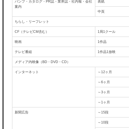
パンフ・カタログ・PR誌・業界誌・社内報・会社
表紙
案内
中頁
ちらし・リーフレット
CF（テレビCM含む）
1局1クール
映画
1作品
テレビ番組
1作品1放映
メディア内映像（BD・DVD・CD）
インターネット
～12ヶ月
～6ヶ月
～3ヶ月
～1ヶ月
新聞広告
～15段
～10段