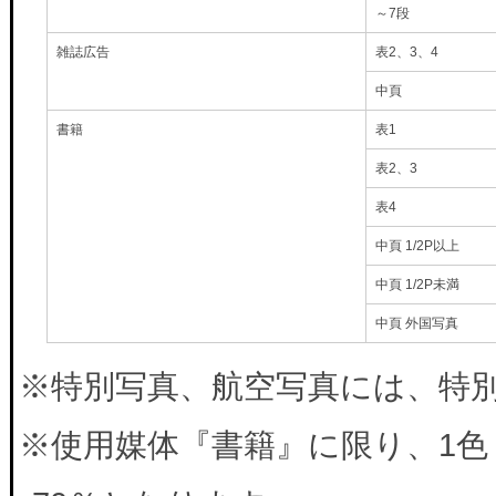
～7段
雑誌広告
表2、3、4
中頁
書籍
表1
表2、3
表4
中頁 1/2P以上
中頁 1/2P未満
中頁 外国写真
※特別写真、航空写真には、特別料
※使用媒体『書籍』に限り、1色