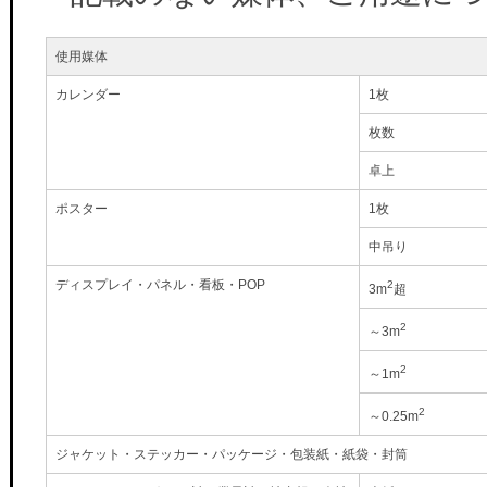
使用媒体
カレンダー
1枚
枚数
卓上
ポスター
1枚
中吊り
ディスプレイ・パネル・看板・POP
2
3m
超
2
～3m
2
～1m
2
～0.25m
ジャケット・ステッカー・パッケージ・包装紙・紙袋・封筒