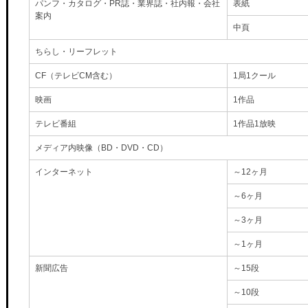
パンフ・カタログ・PR誌・業界誌・社内報・会社
表紙
案内
中頁
ちらし・リーフレット
CF（テレビCM含む）
1局1クール
映画
1作品
テレビ番組
1作品1放映
メディア内映像（BD・DVD・CD）
インターネット
～12ヶ月
～6ヶ月
～3ヶ月
～1ヶ月
新聞広告
～15段
～10段