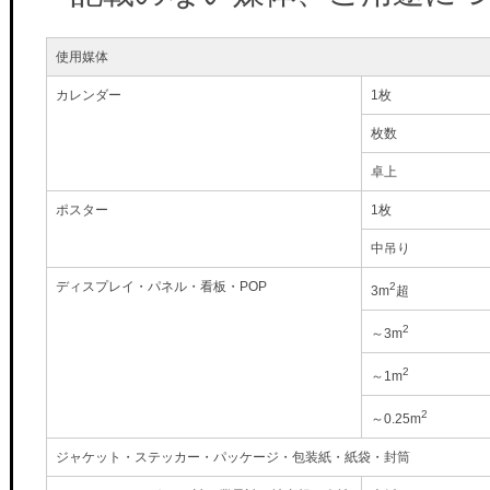
使用媒体
カレンダー
1枚
枚数
卓上
ポスター
1枚
中吊り
ディスプレイ・パネル・看板・POP
2
3m
超
2
～3m
2
～1m
2
～0.25m
ジャケット・ステッカー・パッケージ・包装紙・紙袋・封筒