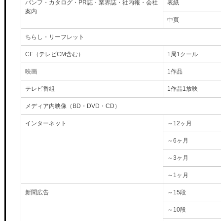
パンフ・カタログ・PR誌・業界誌・社内報・会社
表紙
案内
中頁
ちらし・リーフレット
CF（テレビCM含む）
1局1クール
映画
1作品
テレビ番組
1作品1放映
メディア内映像（BD・DVD・CD）
インターネット
～12ヶ月
～6ヶ月
～3ヶ月
～1ヶ月
新聞広告
～15段
～10段