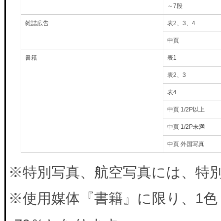
～7段
雑誌広告
表2、3、4
中頁
書籍
表1
表2、3
表4
中頁 1/2P以上
中頁 1/2P未満
中頁 外国写真
※特別写真、航空写真には、特別料
※使用媒体『書籍』に限り、1色