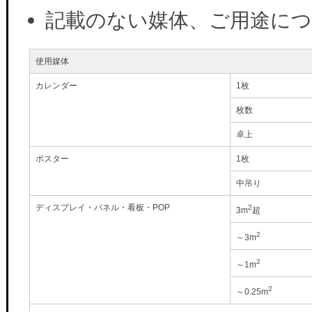
記載のない媒体、ご用途に
使用媒体
カレンダー
1枚
枚数
卓上
ポスター
1枚
中吊り
ディスプレイ・パネル・看板・POP
2
3m
超
2
～3m
2
～1m
2
～0.25m