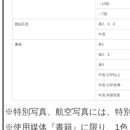
～10段
～7段
雑誌広告
表2、3、4
中頁
書籍
表1
表2、3
表4
中頁 1/2P以上
中頁 1/2P未満
中頁 外国写真
※特別写真、航空写真には、特別料
※使用媒体『書籍』に限り、1色