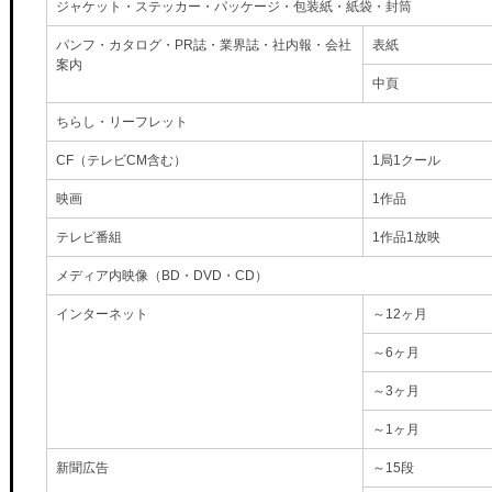
ジャケット・ステッカー・パッケージ・包装紙・紙袋・封筒
パンフ・カタログ・PR誌・業界誌・社内報・会社
表紙
案内
中頁
ちらし・リーフレット
CF（テレビCM含む）
1局1クール
映画
1作品
テレビ番組
1作品1放映
メディア内映像（BD・DVD・CD）
インターネット
～12ヶ月
～6ヶ月
～3ヶ月
～1ヶ月
新聞広告
～15段