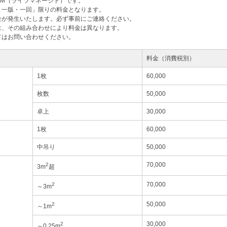
M（ライツマネージド）です。
・一版・一回」限りの料金となります。
金が発生いたします。必ず事前にご連絡ください。
は、その組み合わせにより料金は異なります。
てはお問い合わせください。
料金（消費税別）
1枚
60,000
枚数
50,000
卓上
30,000
1枚
60,000
中吊り
50,000
70,000
2
3m
超
70,000
2
～3m
50,000
2
～1m
30,000
2
～0.25m