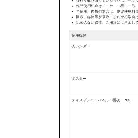
弊社が取り扱っている作品はすべてR
作品使用料金は「一社・一種・一号
再使用、再版の場合は、別途使用料
回数、媒体等が複数にまたがる場合
記載のない媒体、ご用途につきまし
使用媒体
カレンダー
ポスター
ディスプレイ・パネル・看板・POP