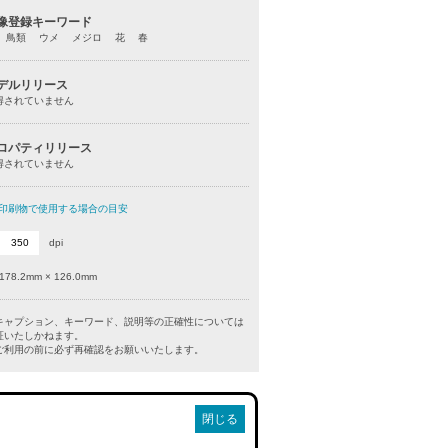
像登録キーワード
 鳥類 ウメ メジロ 花 春
デルリリース
得されていません
ロパティリリース
得されていません
印刷物で使用する場合の目安
dpi
178.2mm × 126.0mm
キャプション、キーワード、説明等の正確性については
証いたしかねます。
利用の前に必ず再確認をお願いいたします。
閉じる