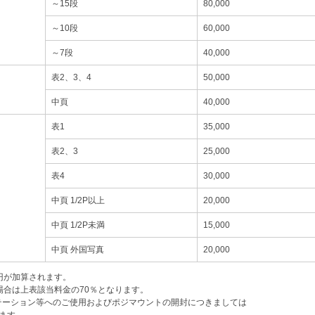
～15段
80,000
～10段
60,000
～7段
40,000
表2、3、4
50,000
中頁
40,000
表1
35,000
表2、3
25,000
表4
30,000
中頁 1/2P以上
20,000
中頁 1/2P未満
15,000
中頁 外国写真
20,000
0円が加算されます。
場合は上表該当料金の70％となります。
テーション等へのご使用およびポジマウントの開封につきましては