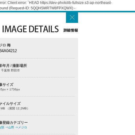
: Client error: `HEAD https://dev-photolib-fullsize.s3-ap-northeast-
Not Found (Request-ID: 5QQHSMRTW8FPXQWX) -
ジロ 梅
34A04212
影年月 / 撮影場所
 千葉県 野田市
像サイズ
55
px ×
1736
px
ァイルサイズ
0 MB （展開 12.2MB）
像登録カテゴリー
鳥類
⇒山野
⇒メジロ