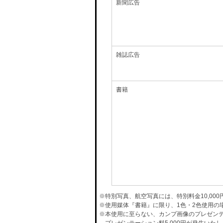
新聞広告
雑誌広告
書籍
※特別写真、航空写真には、特別料金10,00
※使用媒体『書籍』に限り、1色・2色使用の
※本使用に至らない、カンプ画像のプレゼン