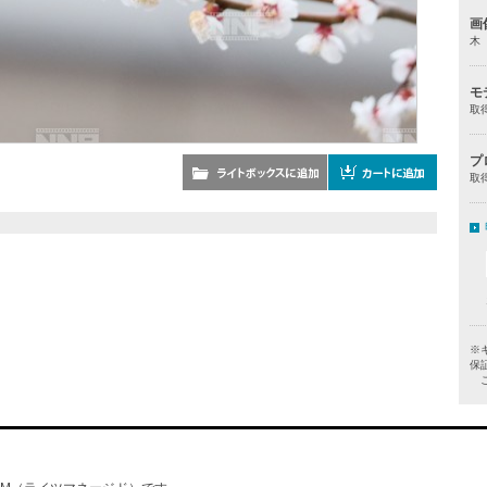
画
木
モ
取
プ
取
※
保
ご