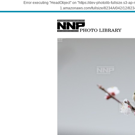
Error executing "HeadObject" on "https://dev-photolib-fullsize.s3-a
1.amazonaws.com/fullsize/8234A/042/12/823