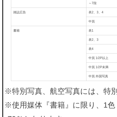
～7段
雑誌広告
表2、3、4
中頁
書籍
表1
表2、3
表4
中頁 1/2P以上
中頁 1/2P未満
中頁 外国写真
※特別写真、航空写真には、特別料
※使用媒体『書籍』に限り、1色