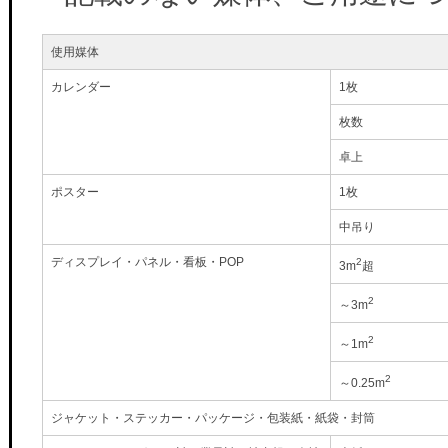
使用媒体
カレンダー
1枚
枚数
卓上
ポスター
1枚
中吊り
ディスプレイ・パネル・看板・POP
2
3m
超
2
～3m
2
～1m
2
～0.25m
ジャケット・ステッカー・パッケージ・包装紙・紙袋・封筒