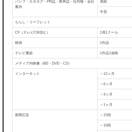
パンフ・カタログ・PR誌・業界誌・社内報・会社
表紙
案内
中頁
ちらし・リーフレット
CF（テレビCM含む）
1局1クール
映画
1作品
テレビ番組
1作品1放映
メディア内映像（BD・DVD・CD）
インターネット
～12ヶ月
～6ヶ月
～3ヶ月
～1ヶ月
新聞広告
～15段
～10段