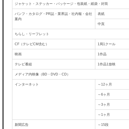
ジャケット・ステッカー・パッケージ・包装紙・紙袋・封筒
パンフ・カタログ・PR誌・業界誌・社内報・会社
表紙
案内
中頁
ちらし・リーフレット
CF（テレビCM含む）
1局1クール
映画
1作品
テレビ番組
1作品1放映
メディア内映像（BD・DVD・CD）
インターネット
～12ヶ月
～6ヶ月
～3ヶ月
～1ヶ月
新聞広告
～15段