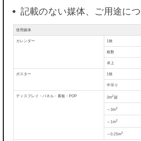
記載のない媒体、ご用途に
使用媒体
カレンダー
1枚
枚数
卓上
ポスター
1枚
中吊り
ディスプレイ・パネル・看板・POP
2
3m
超
2
～3m
2
～1m
2
～0.25m