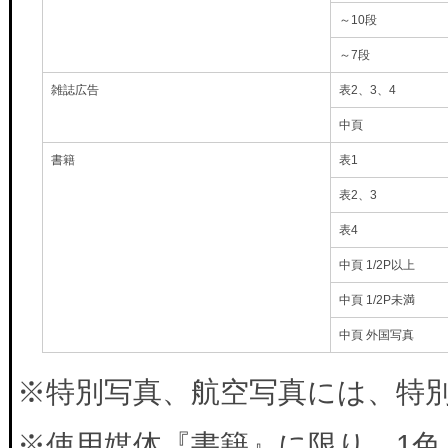
～10段
～7段
雑誌広告
表2、3、4
中頁
書籍
表1
表2、3
表4
中頁 1/2P以上
中頁 1/2P未満
中頁 外国写真
※特別写真、航空写真には、特別料
※使用媒体『書籍』に限り、1色