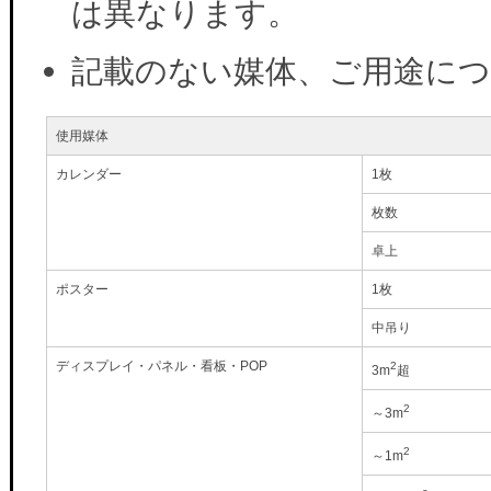
は異なります。
記載のない媒体、ご用途に
使用媒体
カレンダー
1枚
枚数
卓上
ポスター
1枚
中吊り
ディスプレイ・パネル・看板・POP
2
3m
超
2
～3m
2
～1m