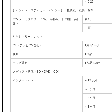
2
～0.25m
ジャケット・ステッカー・パッケージ・包装紙・紙袋・封筒
パンフ・カタログ・PR誌・業界誌・社内報・会社
表紙
案内
中頁
ちらし・リーフレット
CF（テレビCM含む）
1局1クール
映画
1作品
テレビ番組
1作品1放映
メディア内映像（BD・DVD・CD）
インターネット
～12ヶ月
～6ヶ月
～3ヶ月
～1ヶ月