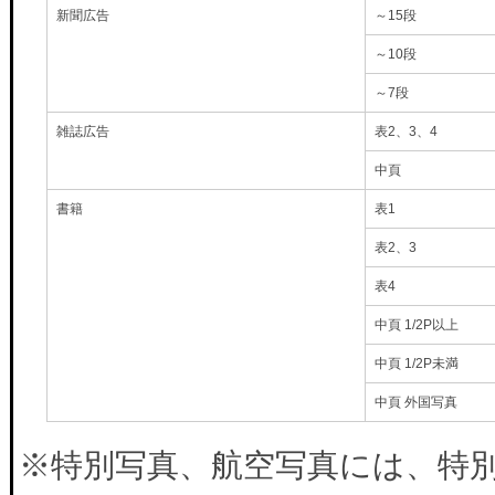
新聞広告
～15段
～10段
～7段
雑誌広告
表2、3、4
中頁
書籍
表1
表2、3
表4
中頁 1/2P以上
中頁 1/2P未満
中頁 外国写真
※特別写真、航空写真には、特別料