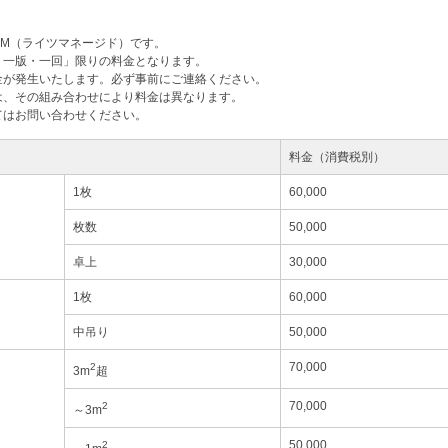
M（ライツマネージド）です。
・一版・一回」限りの料金となります。
金が発生いたします。必ず事前にご連絡ください。
は、その組み合わせにより料金は異なります。
てはお問い合わせください。
料金（消費税別）
1枚
60,000
枚数
50,000
卓上
30,000
1枚
60,000
中吊り
50,000
70,000
2
3m
超
70,000
2
～3m
50,000
2