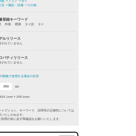
外国
⇒アジア
⇒タイ
生活
⇒施設・設備
⇒その他
像登録キーワード
景 外国 標識 タイ語 タイ
デルリリース
得されていません
ロパティリリース
得されていません
印刷物で使用する場合の目安
dpi
404.1mm × 269.4mm
キャプション、キーワード、説明等の正確性については
証いたしかねます。
利用の前に必ず再確認をお願いいたします。