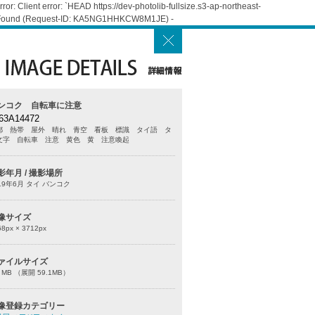
: Client error: `HEAD https://dev-photolib-fullsize.s3-ap-northeast-
Not Found (Request-ID: KA5NG1HHKCW8M1JE) -
ンコク 自転車に注意
63A14472
都 熱帯 屋外 晴れ 青空 看板 標識 タイ語 タ
文字 自転車 注意 黄色 黄 注意喚起
影年月 / 撮影場所
19年6月 タイ バンコク
像サイズ
68
px ×
3712
px
ァイルサイズ
0 MB （展開 59.1MB）
像登録カテゴリー