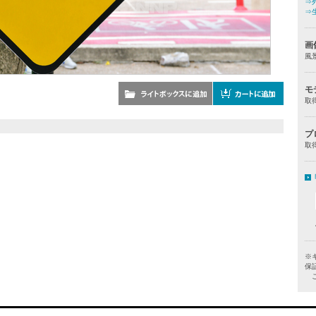
⇒
⇒
画
風
モ
取
プ
取
※
保
ご