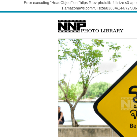
Error executing "HeadObject" on "https://dev-photolib-fullsize.s3-a
1.amazonaws.com/fullsize/8363A/144/72/836