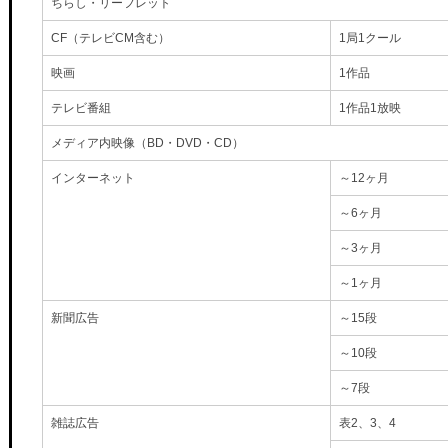
ちらし・リーフレット
CF（テレビCM含む）
1局1クール
映画
1作品
テレビ番組
1作品1放映
メディア内映像（BD・DVD・CD）
インターネット
～12ヶ月
～6ヶ月
～3ヶ月
～1ヶ月
新聞広告
～15段
～10段
～7段
雑誌広告
表2、3、4