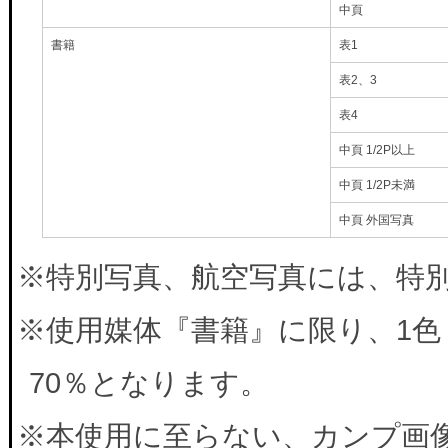
中頁
書籍
表1
表2、3
表4
中頁 1/2P以上
中頁 1/2P未満
中頁 外国写真
※特別写真、航空写真には、特別料
※使用媒体『書籍』に限り、1色
70％となります。
※本使用に至らない、カンプ画