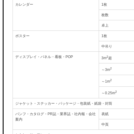
カレンダー
1枚
枚数
卓上
ポスター
1枚
中吊り
ディスプレイ・パネル・看板・POP
2
3m
超
2
～3m
2
～1m
2
～0.25m
ジャケット・ステッカー・パッケージ・包装紙・紙袋・封筒
パンフ・カタログ・PR誌・業界誌・社内報・会社
表紙
案内
中頁