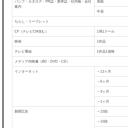
パンフ・カタログ・PR誌・業界誌・社内報・会社
表紙
案内
中頁
ちらし・リーフレット
CF（テレビCM含む）
1局1クール
映画
1作品
テレビ番組
1作品1放映
メディア内映像（BD・DVD・CD）
インターネット
～12ヶ月
～6ヶ月
～3ヶ月
～1ヶ月
新聞広告
～15段
～10段