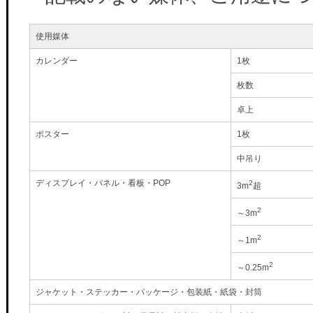
使用媒体
カレンダー
1枚
枚数
卓上
ポスター
1枚
中吊り
ディスプレイ・パネル・看板・POP
2
3m
超
2
～3m
2
～1m
2
～0.25m
ジャケット・ステッカー・パッケージ・包装紙・紙袋・封筒