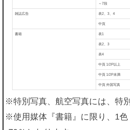
～7段
雑誌広告
表2、3、4
中頁
書籍
表1
表2、3
表4
中頁 1/2P以上
中頁 1/2P未満
中頁 外国写真
※特別写真、航空写真には、特別料
※使用媒体『書籍』に限り、1色