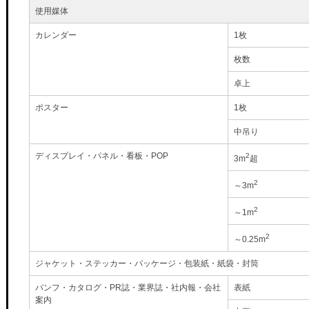
使用媒体
カレンダー
1枚
枚数
卓上
ポスター
1枚
中吊り
ディスプレイ・パネル・看板・POP
2
3m
超
2
～3m
2
～1m
2
～0.25m
ジャケット・ステッカー・パッケージ・包装紙・紙袋・封筒
パンフ・カタログ・PR誌・業界誌・社内報・会社
表紙
案内