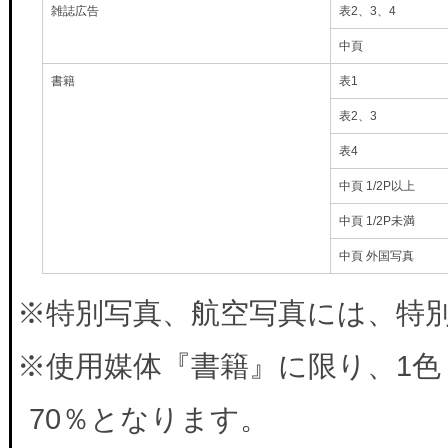
雑誌広告
表2、3、4
中頁
書籍
表1
表2、3
表4
中頁 1/2P以上
中頁 1/2P未満
中頁 外国写真
※特別写真、航空写真には、特別料
※使用媒体『書籍』に限り、1色
70％となります。