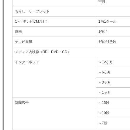
中頁
ちらし・リーフレット
CF（テレビCM含む）
1局1クール
映画
1作品
テレビ番組
1作品1放映
メディア内映像（BD・DVD・CD）
インターネット
～12ヶ月
～6ヶ月
～3ヶ月
～1ヶ月
新聞広告
～15段
～10段
～7段