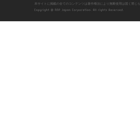
本サイトに掲載の全てのコンテンツは著作権法により無断使用は固く禁じ