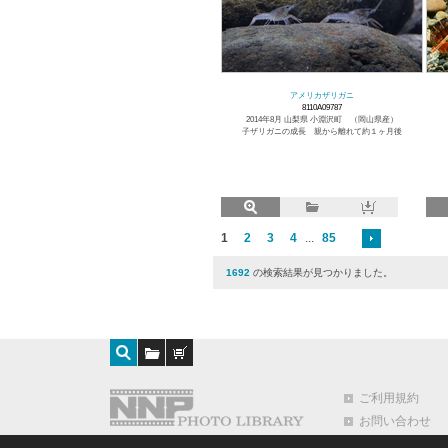
アメリカザリガニ
8110A09787
2014年8月 山梨県 小淵沢町 （岡山県産）
子ザリガニの成長 親から離れて約１ヶ月後
1
2
3
4
...
85
1692
の検索結果が見つかりました。
ご利用規約
お問い合わせ