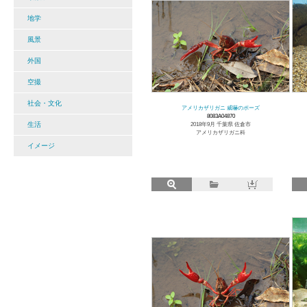
地学
風景
外国
空撮
社会・文化
アメリカザリガニ 威嚇のポーズ
8083A04870
生活
2018年9月 千葉県 佐倉市
アメリカザリガニ科
イメージ