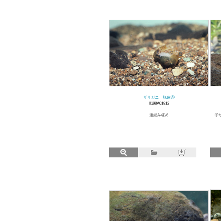
ザリガニ 脱皮④
0198A01812
連続A-④/6
子