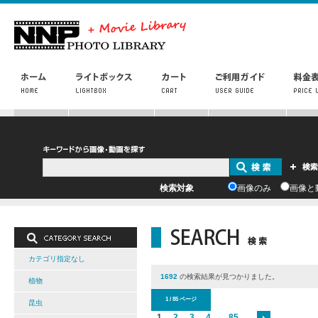
検索対象
画像のみ
画像と
カテゴリ指定なし
1692
の検索結果が見つかりました。
植物
1 / 85 ページ
昆虫
1
2
3
4
...
85