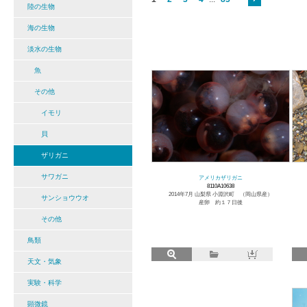
陸の生物
海の生物
淡水の生物
魚
その他
イモリ
貝
ザリガニ
サワガニ
アメリカザリガニ
8110A10638
2014年7月 山梨県 小淵沢町 （岡山県産）
サンショウウオ
産卵 約１７日後
その他
鳥類
天文・気象
実験・科学
顕微鏡