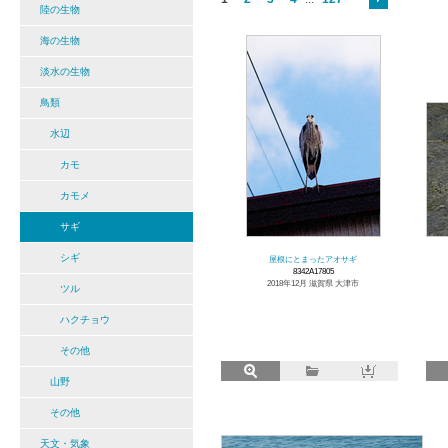
陸の生物
海の生物
淡水の生物
鳥類
水辺
カモ
カモメ
サギ
シギ
屋根にとまったアオサギ
8342A17805
2018年12月 滋賀県 大津市
ツル
ハクチョウ
その他
山野
その他
天文・気象