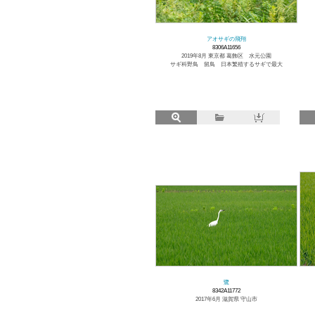
アオサギの飛翔
8306A11656
2019年8月 東京都 葛飾区 水元公園
サギ科野鳥 留鳥 日本繁殖するサギで最大
鷺
8342A11772
2017年6月 滋賀県 守山市