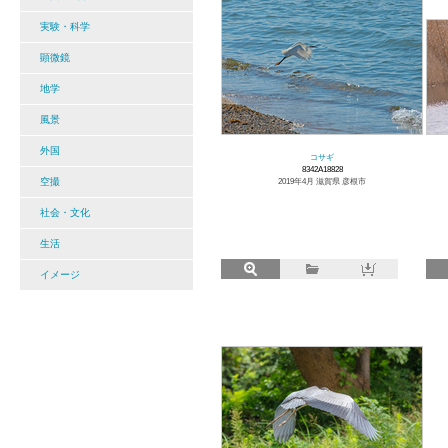
実験・科学
顕微鏡
地学
風景
外国
コサギ
8342A18828
空撮
2019年4月 滋賀県 彦根市
社会・文化
生活
イメージ