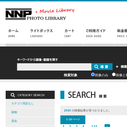
検索対象
画像のみ
画像と
カテゴリ指定なし
2530
の検索結果が見つかりました。
植物
1 / 127 ページ
昆虫
1
2
3
4
...
127