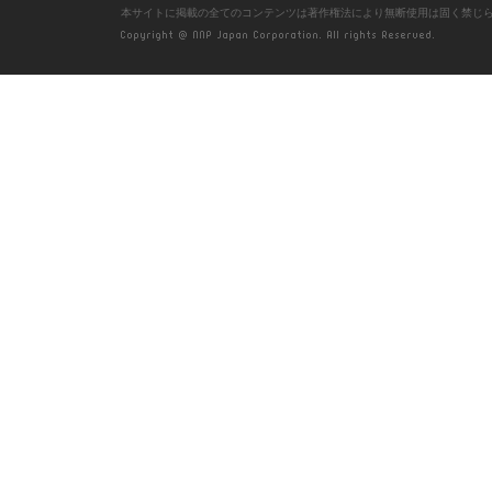
本サイトに掲載の全てのコンテンツは著作権法により無断使用は固く禁じ