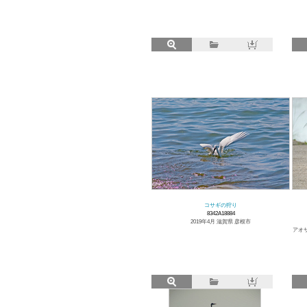
コサギの狩り
8342A18884
2019年4月 滋賀県 彦根市
アオ