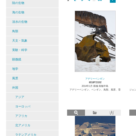
陸の生物
海の生物
淡水の生物
鳥類
天文・気象
実験・科学
顕微鏡
地学
風景
アデリーペンギン
8018P15192
2014年1月 南極 南極半島
外国
アデリーペンギン、ペンギン、鳥類、風景、雪
ジェ
アジア
ヨーロッパ
アフリカ
北アメリカ
ラテンアメリカ