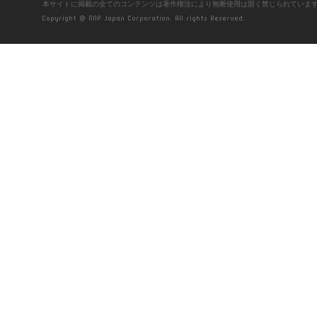
本サイトに掲載の全てのコンテンツは著作権法により無断使用は固く禁じられていま