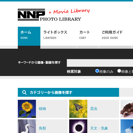
検索対象
画像のみ
画像と
植物
昆虫
鳥類
天文・気象