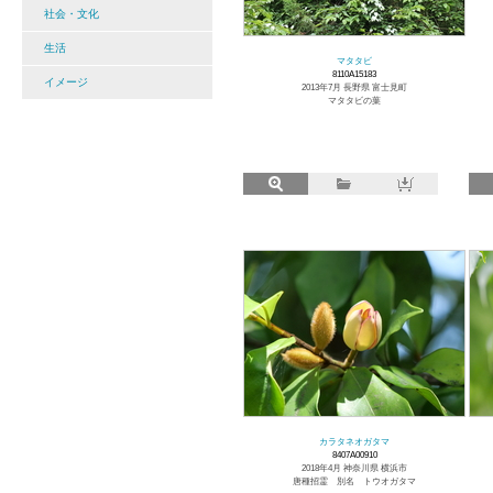
社会・文化
生活
マタタビ
8110A15183
イメージ
2013年7月 長野県 富士見町
マタタビの葉
カラタネオガタマ
8407A00910
2018年4月 神奈川県 横浜市
唐種招霊 別名 トウオガタマ