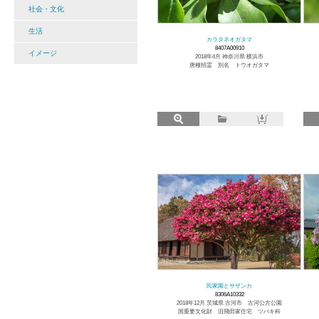
社会・文化
生活
カラタネオガタマ
8407A00910
イメージ
2018年4月 神奈川県 横浜市
唐種招霊 別名 トウオガタマ
民家園とサザンカ
8306A10332
2018年12月 茨城県 古河市 古河公方公園
国重要文化財 旧飛田家住宅 ツバキ科