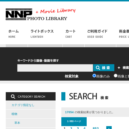
検索対象
画像のみ
画像と
カテゴリ指定なし
17054
の検索結果が見つかりました。
植物
1 / 853 ページ
草本
1
2
3
4
...
853