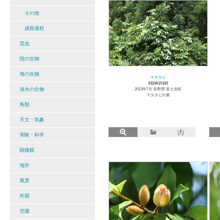
その他
成長過程
昆虫
陸の生物
海の生物
マタタビ
8110A15183
淡水の生物
2013年7月 長野県 富士見町
マタタビの葉
鳥類
天文・気象
実験・科学
顕微鏡
地学
風景
外国
空撮