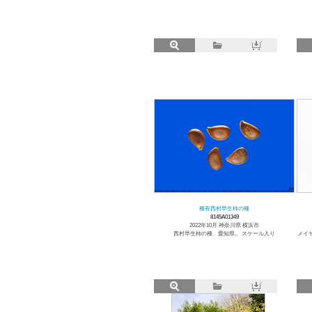
種有西村早生柿の種
8145A01349
2022年10月 神奈川県 横浜市
西村早生柿の種、愛知県,、スケール入り
メイ