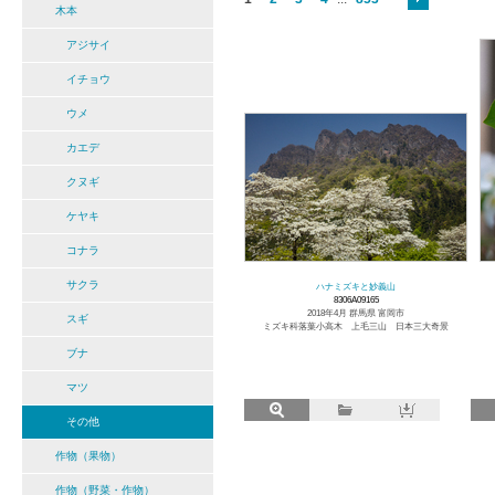
木本
アジサイ
イチョウ
ウメ
カエデ
クヌギ
ケヤキ
コナラ
サクラ
ハナミズキと妙義山
8306A09165
2018年4月 群馬県 富岡市
スギ
ミズキ科落葉小高木 上毛三山 日本三大奇景
ブナ
マツ
その他
作物（果物）
作物（野菜・作物）