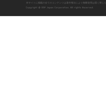
本サイトに掲載の全てのコンテンツは著作権法により無断使用は固く禁じ