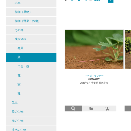
木本
作物（果物）
作物（野菜・作物）
その他
成長過程
発芽
葉
つる・茎
花
イチゴ ランナー
8369A03401
2023年9月 千葉県 我孫子市
実
種
昆虫
陸の生物
海の生物
淡水の生物