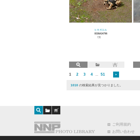
ヒキガエル
0036A34796
7月
1
2
3
4
...
51
1010
の検索結果が見つかりました。
ご利用規約
お問い合わせ