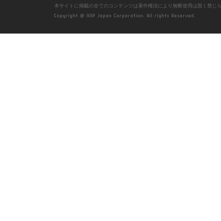
本サイトに掲載の全てのコンテンツは著作権法により無断使用は固く禁じ