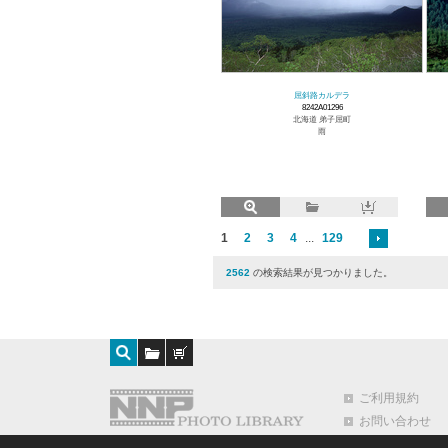
屈斜路カルデラ
8242A01296
北海道 弟子屈町
雨
1
2
3
4
...
129
2562
の検索結果が見つかりました。
ご利用規約
お問い合わせ