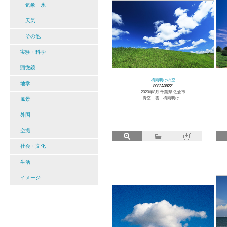
気象 氷
天気
その他
実験・科学
顕微鏡
梅雨明けの空
地学
8083A08221
2020年8月 千葉県 佐倉市
青空 雲 梅雨明け
風景
外国
空撮
社会・文化
生活
イメージ