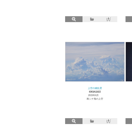
上空の積乱雲
8363A11822
2015年6月
南シナ海の上空