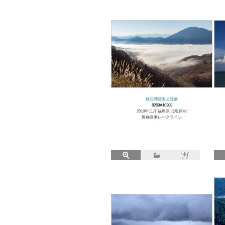
秋元湖雲海と紅葉
8269A10308
2018年11月 福島県 北塩原村
磐梯吾妻レークライン