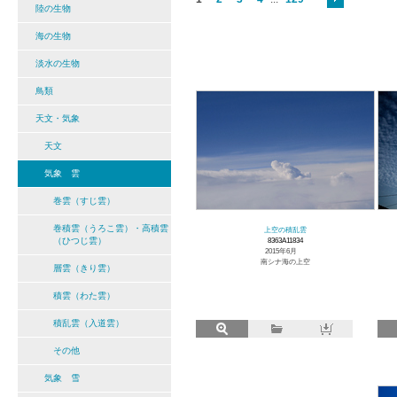
陸の生物
海の生物
淡水の生物
鳥類
天文・気象
天文
気象 雲
巻雲（すじ雲）
巻積雲（うろこ雲）・高積雲
上空の積乱雲
（ひつじ雲）
8363A11834
2015年6月
南シナ海の上空
層雲（きり雲）
積雲（わた雲）
積乱雲（入道雲）
その他
気象 雪