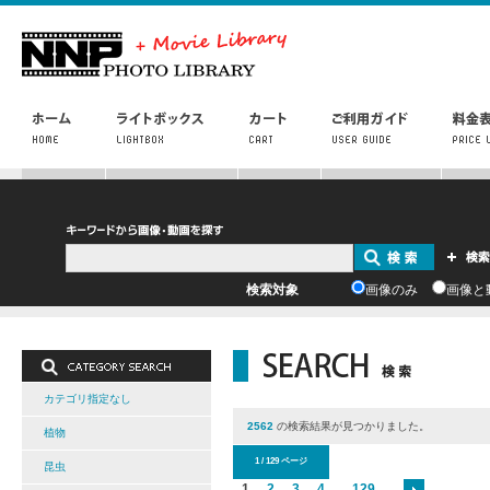
検索対象
画像のみ
画像と
カテゴリ指定なし
2562
の検索結果が見つかりました。
植物
1 / 129 ページ
昆虫
1
2
3
4
...
129