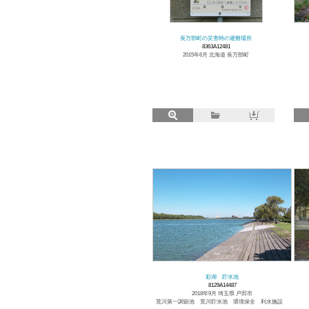
長万部町の災害時の避難場所
8363A12481
2015年6月 北海道 長万部町
彩湖 貯水池
8129A14487
2018年9月 埼玉県 戸田市
荒川第一調節池 荒川貯水池 環境保全 利水施設