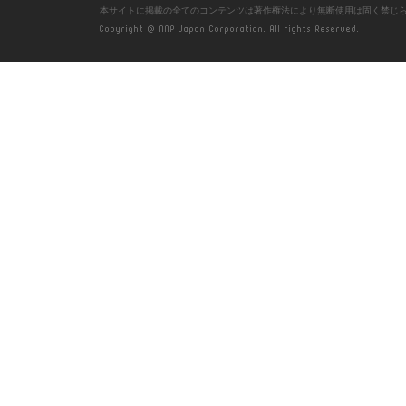
本サイトに掲載の全てのコンテンツは著作権法により無断使用は固く禁じ