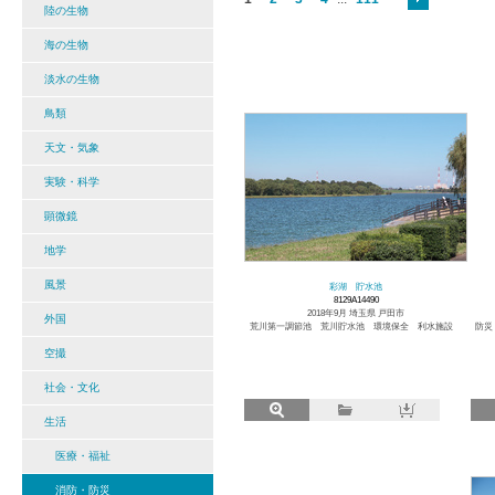
陸の生物
海の生物
淡水の生物
鳥類
天文・気象
実験・科学
顕微鏡
地学
風景
彩湖 貯水池
8129A14490
2018年9月 埼玉県 戸田市
外国
荒川第一調節池 荒川貯水池 環境保全 利水施設
防災
空撮
社会・文化
生活
医療・福祉
消防・防災