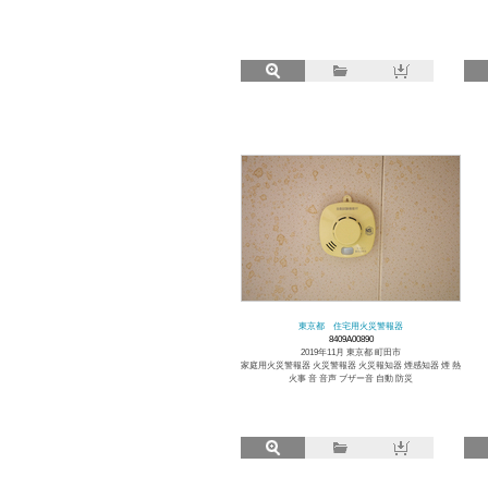
東京都 住宅用火災警報器
8409A00890
2019年11月 東京都 町田市
家庭用火災警報器 火災警報器 火災報知器 煙感知器 煙 熱
火事 音 音声 ブザー音 自動 防災