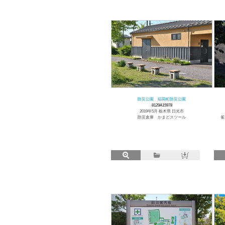
防災公園 稲荷町防災公園
8129A15978
2019年5月 栃木県 日光市
防災倉庫 かまどスツール
雀