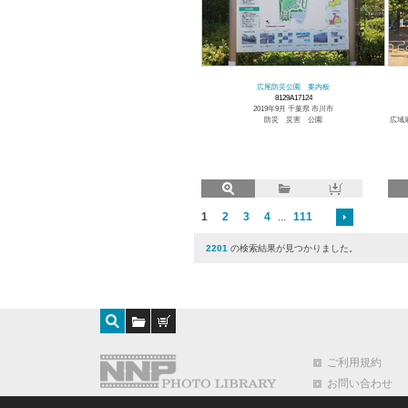
広尾防災公園 案内板
8129A17124
2019年9月 千葉県 市川市
防災 災害 公園
広域
1
2
3
4
...
111
2201
の検索結果が見つかりました。
ご利用規約
お問い合わせ