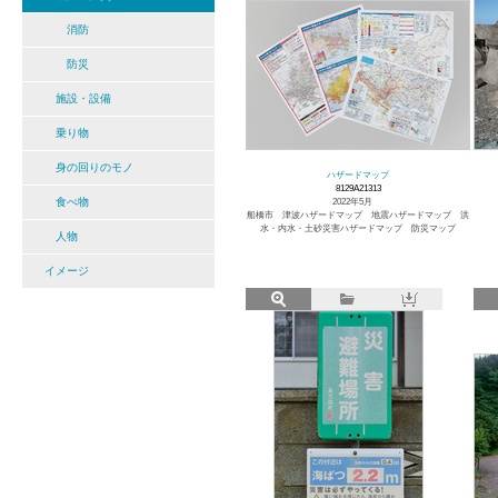
消防
防災
施設・設備
乗り物
身の回りのモノ
ハザードマップ
8129A21313
食べ物
2022年5月
船橋市 津波ハザードマップ 地震ハザードマップ 洪
水・内水・土砂災害ハザードマップ 防災マップ
人物
イメージ