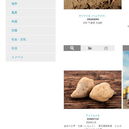
地学
風景
サツマイモ（ベニアズマ）
0083A06994
外国
10月 千葉県 大栄町
空撮
社会・文化
生活
イメージ
アメリカイモ
8348A07132
2022年1月
あめりか芋 七福（しちふく） 東京都新島産 ヒルガ