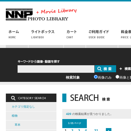
検索対象
画像のみ
画像と
カテゴリ指定なし
420
の検索結果が見つかりました。
植物
1 / 21 ページ
草本
1
2
3
4
...
21