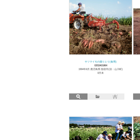
サツマイモの掘りとり(食用)
0202A01864
1994年8月 鹿児島県 指宿市(旧：山川町)
8月末