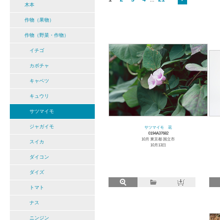
木本
作物（果物）
作物（野菜・作物）
イチゴ
カボチャ
キャベツ
キュウリ
サツマイモ
ジャガイモ
サツマイモ 花
0194A37682
10月 東京都 国立市
スイカ
10月13日
ダイコン
ダイズ
トマト
ナス
ニンジン