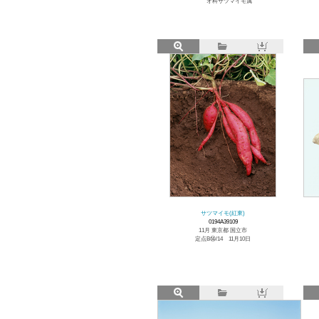
オ科サツマイモ属
サツマイモ(紅東)
0194A39109
11月 東京都 国立市
定点B⑭/14 11月10日