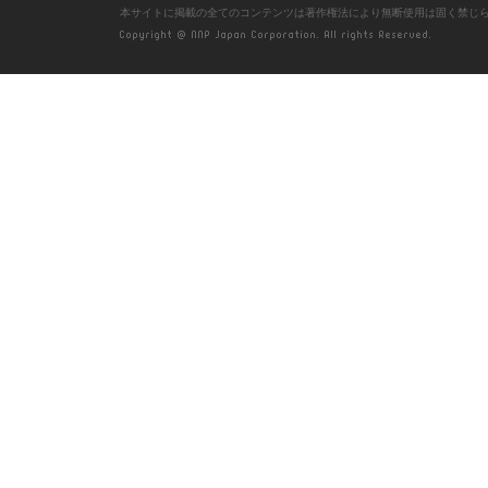
本サイトに掲載の全てのコンテンツは著作権法により無断使用は固く禁じ