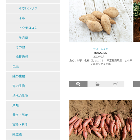
ホウレンソウ
イネ
トウモロコシ
その他
その他
アメリカイモ
8348A07140
成長過程
2022年2月
あめりか芋 七福（しちふく） 東京都新島産 ヒルガ
オ科サツマイモ属
昆虫
陸の生物
海の生物
淡水の生物
鳥類
天文・気象
実験・科学
顕微鏡