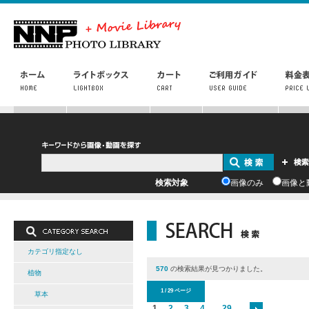
検索対象
画像のみ
画像と
カテゴリ指定なし
570
の検索結果が見つかりました。
植物
1 / 29 ページ
草本
1
2
3
4
...
29