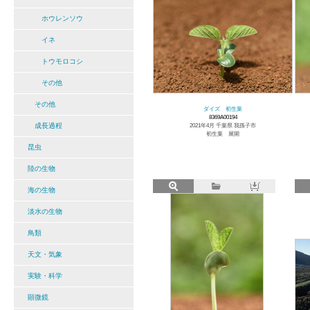
ホウレンソウ
イネ
トウモロコシ
その他
その他
ダイズ 初生葉
8369A00194
成長過程
2021年4月 千葉県 我孫子市
初生葉 展開
昆虫
陸の生物
海の生物
淡水の生物
鳥類
天文・気象
実験・科学
顕微鏡