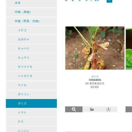
木本
作物（果物）
作物（野菜・作物）
イチゴ
カボチャ
キャベツ
キュウリ
サツマイモ
ジャガイモ
ダイズ
0194A38441
8月 東京都 国立市
スイカ
8月10日
ダイコン
ダイズ
トマト
ナス
ニンジン