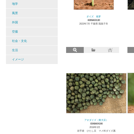
地学
風景
ダイズ 発芽
8369A03130
外国
2023年7月 千葉県 我孫子市
空撮
社会・文化
生活
イメージ
アオダイズ（青大豆）
8348A04166
2018年3月
岩手産 ひたし豆 マメ科ダイズ属