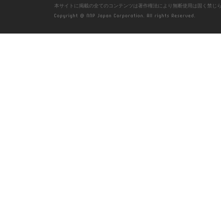
本サイトに掲載の全てのコンテンツは著作権法により無断使用は固く禁じ