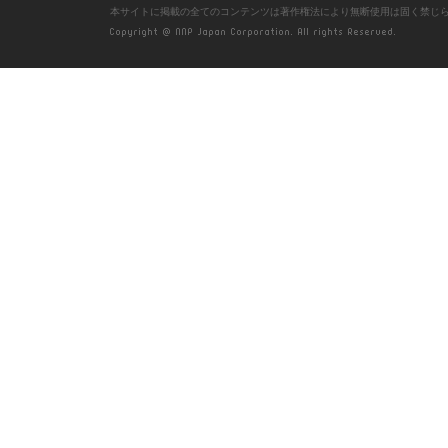
本サイトに掲載の全てのコンテンツは著作権法により無断使用は固く禁じ