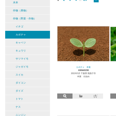
木本
作物（果物）
作物（野菜・作物）
イチゴ
カボチャ
キャベツ
キュウリ
サツマイモ
ジャガイモ
カボチャ 本葉
8369A00290
2021年5月 千葉県 我孫子市
スイカ
本葉 出始め
ダイコン
ダイズ
トマト
ナス
ニンジン