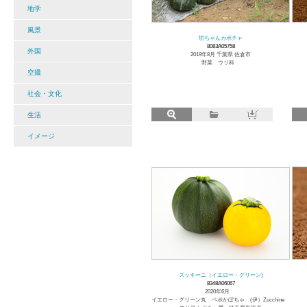
地学
風景
坊ちゃんカボチャ
8083A05758
外国
2019年8月 千葉県 佐倉市
野菜 ウリ科
空撮
社会・文化
生活
イメージ
ズッキーニ（イエロー・グリーン)
8348A06067
2020年6月
イエロー・グリーン丸 ペポかぼちゃ (伊）Zucchine