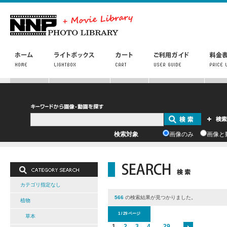
検索対象
画像のみ
画像と
カテゴリ指定なし
566
の検索結果が見つかりました。
植物
1 / 29 ページ
草本
1
2
3
4
...
29