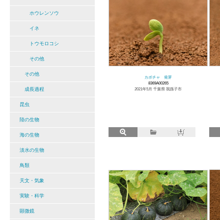
ホウレンソウ
イネ
トウモロコシ
その他
その他
カボチャ 発芽
8369A00265
成長過程
2021年5月 千葉県 我孫子市
昆虫
陸の生物
海の生物
淡水の生物
鳥類
天文・気象
実験・科学
顕微鏡