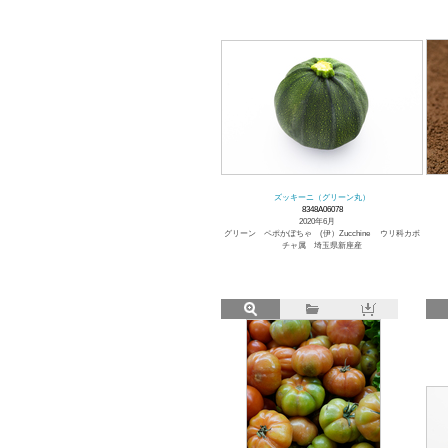
ズッキーニ（グリーン丸）
8348A06078
2020年6月
グリーン ペポかぼちゃ (伊）Zucchine ウリ科カボ
チャ属 埼玉県新座産