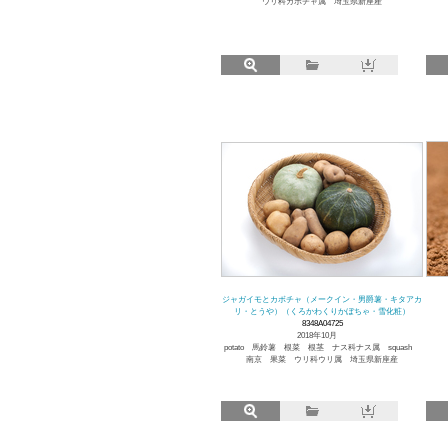
ウリ科カボチャ属 埼玉県新座産
ジャガイモとカボチャ（メークイン・男爵薯・キタアカ
リ・とうや）（くろかわくりかぼちゃ・雪化粧）
8348A04725
2018年10月
potato 馬鈴薯 根菜 根茎 ナス科ナス属 squash
南京 果菜 ウリ科ウリ属 埼玉県新座産