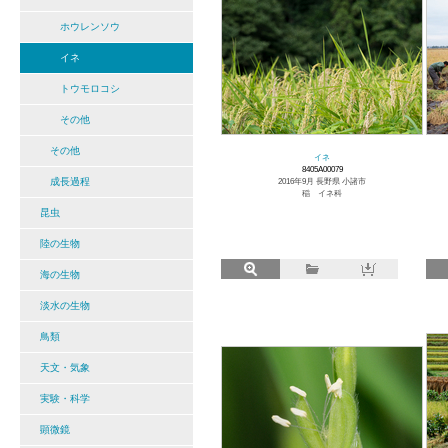
ホウレンソウ
イネ
トウモロコシ
その他
その他
イネ
8405A00079
成長過程
2016年9月 長野県 小諸市
稲 イネ科
昆虫
陸の生物
海の生物
淡水の生物
鳥類
天文・気象
実験・科学
顕微鏡