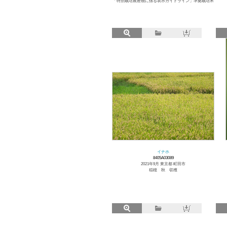
「特別栽培農産物に係る表示ガイドライン」準拠栽培米
イナホ
8405A03089
2021年9月 東京都 町田市
稲穂 秋 収穫