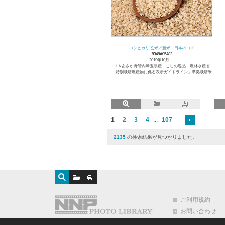
コシヒカリ 玄米／新米 日本のコメ
8348A05482
2019年10月
ＪＡあさか野管内埼玉県産 こしの逸品 農林水産省
「特別栽培農産物に係る表示ガイドライン」準拠栽培米
1
2
3
4
...
107
2135
の検索結果が見つかりました。
ご利用規約
お問い合わせ