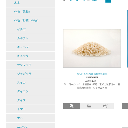
木本
作物（果物）
作物（野菜・作物）
イチゴ
カボチャ
キャベツ
キュウリ
サツマイモ
ジャガイモ
コシヒカリ 白米 南魚沼産新米
8348A05441
2019年10月
スイカ
米 日本のコメ 水稲農林100号 玄米の粒形は中 新
潟県南魚沼産 ジャポニカ種
ダイコン
ダイズ
トマト
ナス
ニンジン