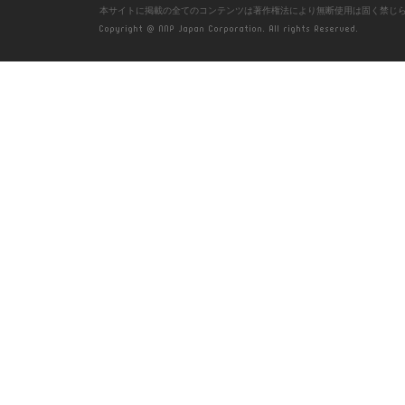
本サイトに掲載の全てのコンテンツは著作権法により無断使用は固く禁じ