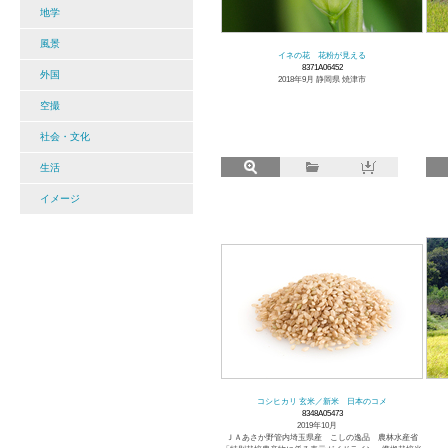
地学
風景
イネの花 花粉が見える
8371A06452
外国
2018年9月 静岡県 焼津市
空撮
社会・文化
生活
イメージ
コシヒカリ 玄米／新米 日本のコメ
8348A05473
2019年10月
ＪＡあさか野管内埼玉県産 こしの逸品 農林水産省