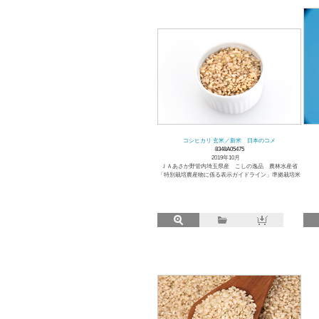
コシヒカリ 玄米／新米 日本のコメ
8348A05475
2019年10月
ＪＡあさか野管内埼玉県産 こしの逸品 農林水産省
「特別栽培農産物に係る表示ガイドライン」準拠栽培米