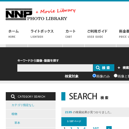
検索対象
画像のみ
画像と
カテゴリ指定なし
2135
の検索結果が見つかりました。
植物
1 / 107 ページ
草本
1
2
3
4
...
107