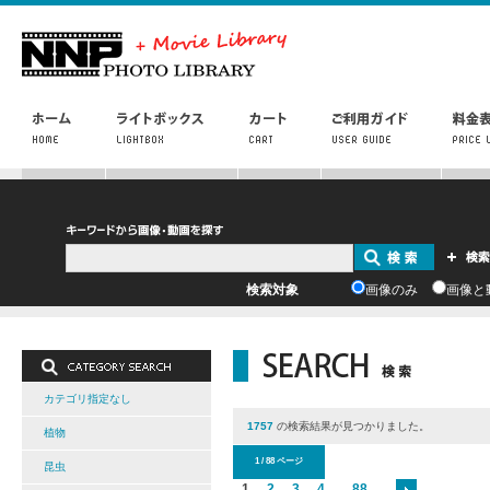
検索対象
画像のみ
画像と
カテゴリ指定なし
1757
の検索結果が見つかりました。
植物
1 / 88 ページ
昆虫
1
2
3
4
...
88