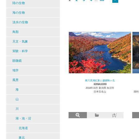
陸の生物
海の生物
淡水の生物
鳥類
天文・気象
実験・科学
顕微鏡
地学
風景
奥只見湖紅葉と越後駒ヶ岳
8269A10269
2018年10月 新潟県 魚沼市
海
日本百名山
国特
山
川
湖・池・沼
北海道
東北