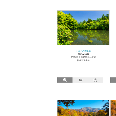
もみじの雲場池
8269A11065
2019年6月 長野県 軽井沢町
軽井沢避暑地