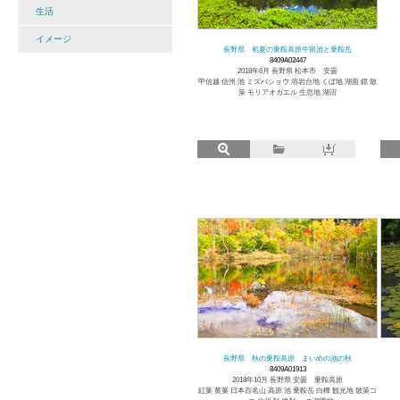
生活
イメージ
長野県 初夏の乗鞍高原牛留池と乗鞍岳
8409A02447
2018年6月 長野県 松本市 安曇
甲信越 信州 池 ミズバショウ 溶岩台地 くぼ地 湖面 鏡 散
策 モリアオガエル 生息地 湖沼
長野県 秋の乗鞍高原 まいめの池の秋
8409A01913
2018年10月 長野県 安曇 乗鞍高原
紅葉 黄葉 日本百名山 高原 池 乗鞍岳 白樺 観光地 散策コ