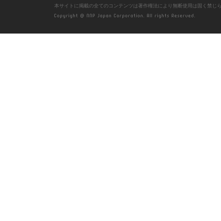
本サイトに掲載の全てのコンテンツは著作権法により無断使用は固く禁じ