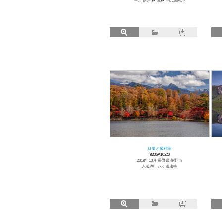
ース 信州 秋 晩秋 一の瀬園地
紅葉と蓼科湖
8306A10220
2018年10月 長野県 茅野市
人造湖 八ヶ岳連峰