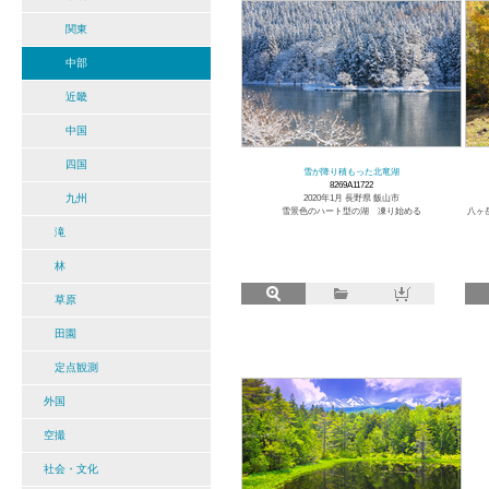
関東
中部
近畿
中国
四国
雪が降り積もった北竜湖
8269A11722
九州
2020年1月 長野県 飯山市
雪景色のハート型の湖 凍り始める
八ヶ
滝
林
草原
田園
定点観測
外国
空撮
社会・文化