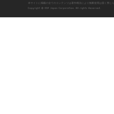
本サイトに掲載の全てのコンテンツは著作権法により無断使用は固く禁じ