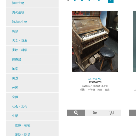
陸の生物
海の生物
淡水の生物
鳥類
天文・気象
実験・科学
顕微鏡
地学
風景
古いオルガン
8256A00653
2020年3月 北海道 小平町
外国
昭和 小学校 教室 音楽
エ
空撮
社会・文化
生活
医療・福祉
消防・防災