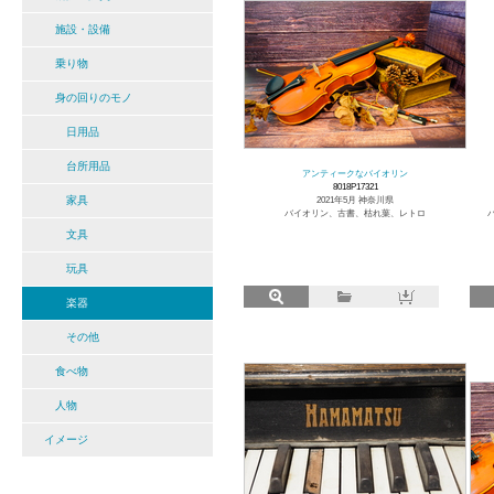
施設・設備
乗り物
身の回りのモノ
日用品
台所用品
アンティークなバイオリン
8018P17321
家具
2021年5月 神奈川県
バイオリン、古書、枯れ葉、レトロ
文具
玩具
楽器
その他
食べ物
人物
イメージ