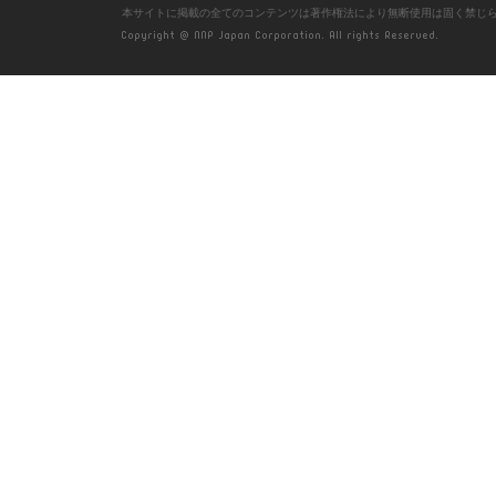
本サイトに掲載の全てのコンテンツは著作権法により無断使用は固く禁じ