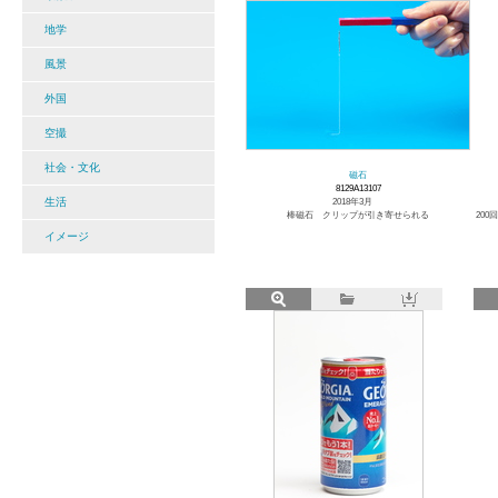
地学
風景
外国
空撮
社会・文化
磁石
8129A13107
生活
2018年3月
棒磁石 クリップが引き寄せられる
20
イメージ