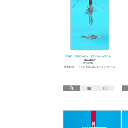
電磁石 電磁石の強さ 電流の強さを変える
8129A16910
2019年8月
乾電池1個 コイルに電流を流しクリップを付ける