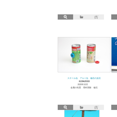
スチール缶 アルミ缶 磁石の反応
8129A20333
2020年10月
金属の性質 理科実験 磁石