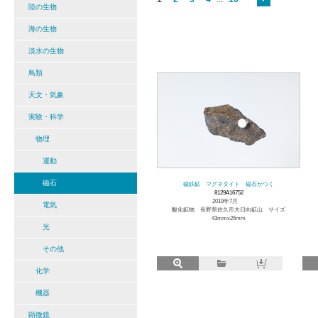
陸の生物
海の生物
淡水の生物
鳥類
天文・気象
実験・科学
物理
運動
磁石
磁鉄鉱 マグネタイト 磁石がつく
8129A16752
2019年7月
電気
酸化鉱物 長野県佐久市大日向鉱山 サイズ
43mmx26mm
光
その他
化学
機器
顕微鏡