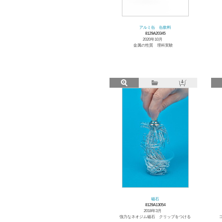
アルミ缶 缶飲料
8129A20345
2020年10月
金属の性質 理科実験
磁石
8129A13054
2018年3月
強力なネオジム磁石 クリップをつける